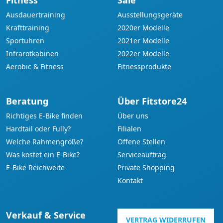
Fitness
Sale
Ausdauertraining
Ausstellungsgeräte
Krafttraining
2020er Modelle
Sportuhren
2021er Modelle
Infrarotkabinen
2022er Modelle
Aerobic & Fitness
Fitnessprodukte
Beratung
Über Fitstore24
Richtiges E-Bike finden
Über uns
Hardtail oder Fully?
Filialen
Welche Rahmengröße?
Offene Stellen
Was kostet ein E-Bike?
Serviceauftrag
E-Bike Reichweite
Private Shopping
Kontakt
Verkauf & Service
VERTRAG WIDERRUFEN