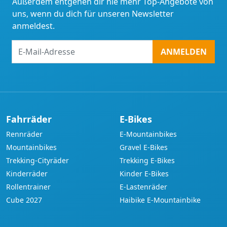
Außerdem entgehen dir nie mehr Top-Angebote von
uns, wenn du dich für unseren Newsletter
anmeldest.
E-
ANMELDEN
Mail-
Adresse
Fahrräder
E-Bikes
Rennräder
E-Mountainbikes
Mountainbikes
Gravel E-Bikes
Trekking-Cityräder
Trekking E-Bikes
Kinderräder
Kinder E-Bikes
Rollentrainer
E-Lastenräder
Cube 2027
Haibike E-Mountainbike