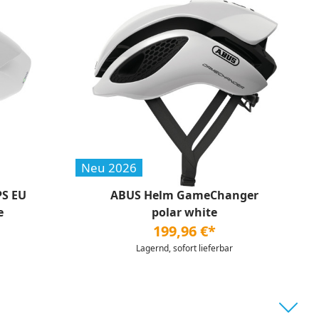
Neu 2026
PS EU
ABUS Helm GameChanger
e
polar white
199,96 €*
Lagernd, sofort lieferbar