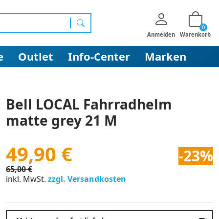
0
Suchen
Anmelden
Warenkorb
e
Outlet
Info-Center
Marken
Bell LOCAL Fahrradhelm
matte grey 21 M
49,90 €
-23%
65,00 €
inkl. MwSt.
zzgl. Versandkosten