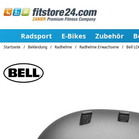
Radsport
E-Bikes
Zubehör
B
Startseite
/
Bekleidung
/
Radhelme
/
Radhelme Erwachsene
/
Bell L