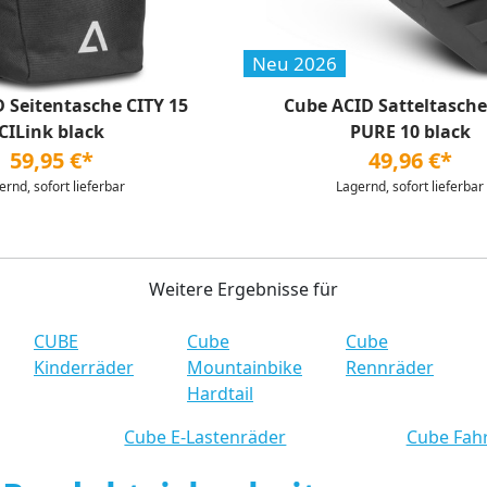
Neu 2026
 Seitentasche CITY 15
Cube ACID Satteltasch
CILink black
PURE 10 black
59,95 €*
49,96 €*
ernd, sofort lieferbar
Lagernd, sofort lieferbar
Weitere Ergebnisse für
CUBE
Cube
Cube
Kinderräder
Mountainbike
Rennräder
Hardtail
Cube E-Lastenräder
Cube Fah