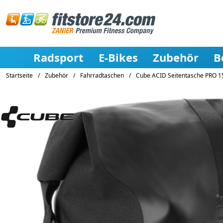
Radsport
E-Bikes
Zubehör
B
Startseite
/
Zubehör
/
Fahrradtaschen
/
Cube ACID Seitentasche PRO 15