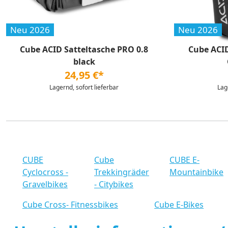
Neu 2026
Neu 2026
Cube ACID Satteltasche PRO 0.8
Cube ACID
black
24,95 €*
Lagernd, sofort lieferbar
Lag
CUBE
Cube
CUBE E-
Cyclocross -
Trekkingräder
Mountainbike
Gravelbikes
- Citybikes
Cube Cross- Fitnessbikes
Cube E-Bikes