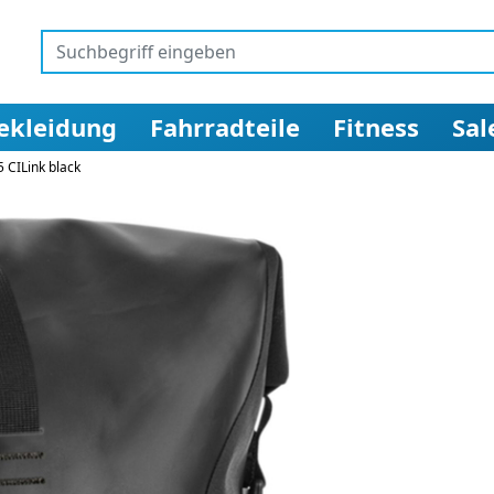
ekleidung
Fahrradteile
Fitness
Sal
 CILink black