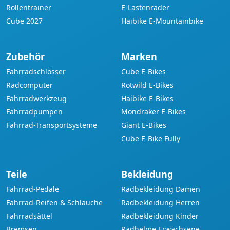
Rollentrainer
E-Lastenräder
Cube 2027
Haibike E-Mountainbike
Zubehör
Marken
Fahrradschlösser
Cube E-Bikes
Radcomputer
Rotwild E-Bikes
Fahrradwerkzeug
Haibike E-Bikes
Fahrradpumpen
Mondraker E-Bikes
Fahrrad-Transportsysteme
Giant E-Bikes
Cube E-Bike Fully
Teile
Bekleidung
Fahrrad-Pedale
Radbekleidung Damen
Fahrrad-Reifen & Schläuche
Radbekleidung Herren
Fahrradsättel
Radbekleidung Kinder
Bremsen
Radhelme Erwachsene