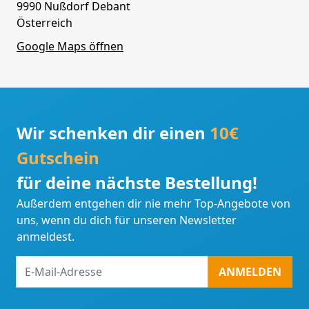
9990 Nußdorf Debant
Österreich
Google Maps öffnen
Wir schenken dir einen
10€
Gutschein
für deine nächste Bestellung!
Außerdem entgehen dir nie mehr Top-Angebote von
uns, wenn du dich für unseren Newsletter
anmeldest.
E-
ANMELDEN
Mail-
Adresse