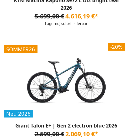
KTM Macina Kapoho 8972 L Di2 bright teal
2026
5.699,00 €
4.616,19 €*
Lagernd, sofort lieferbar
-20%
SOMMER26
Neu 2026
Giant Talon E+ | Gen 2 electron blue 2026
2.599,00 €
2.069,10 €*