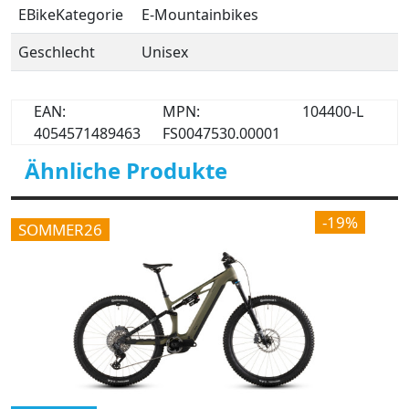
EBikeKategorie
E-Mountainbikes
Geschlecht
Unisex
EAN:
MPN:
104400-L
4054571489463
FS0047530.00001
Ähnliche Produkte
-19%
SOMMER26