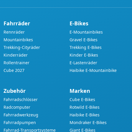
Fahrräder
E-Bikes
Rennräder
E-Mountainbikes
Mountainbikes
Gravel E-Bikes
Trekking-Cityräder
Trekking E-Bikes
Kinderräder
Kinder E-Bikes
Rollentrainer
E-Lastenräder
Cube 2027
Haibike E-Mountainbike
Zubehör
Marken
Fahrradschlösser
Cube E-Bikes
Radcomputer
Rotwild E-Bikes
Fahrradwerkzeug
Haibike E-Bikes
Fahrradpumpen
Mondraker E-Bikes
Fahrrad-Transportsysteme
Giant E-Bikes