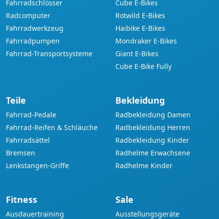
Fahrradschlösser
Cube E-Bikes
Radcomputer
Rotwild E-Bikes
Fahrradwerkzeug
Haibike E-Bikes
Fahrradpumpen
Mondraker E-Bikes
Fahrrad-Transportsysteme
Giant E-Bikes
Cube E-Bike Fully
Teile
Bekleidung
Fahrrad-Pedale
Radbekleidung Damen
Fahrrad-Reifen & Schläuche
Radbekleidung Herren
Fahrradsättel
Radbekleidung Kinder
Bremsen
Radhelme Erwachsene
Lenkstangen-Griffe
Radhelme Kinder
Fitness
Sale
Ausdauertraining
Ausstellungsgeräte