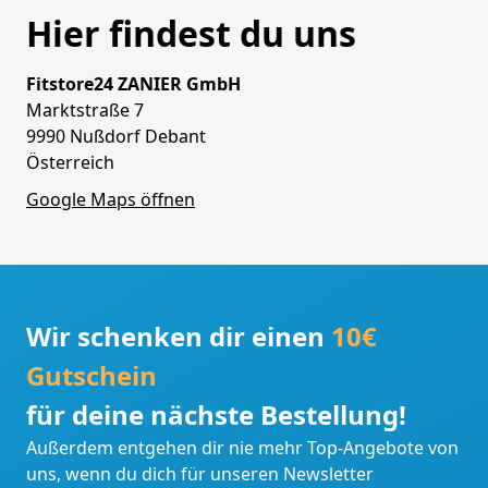
Hier findest du uns
Fitstore24 ZANIER GmbH
Marktstraße 7
9990 Nußdorf Debant
Österreich
Google Maps öffnen
Wir schenken dir einen
10€
Gutschein
für deine nächste Bestellung!
Außerdem entgehen dir nie mehr Top-Angebote von
uns, wenn du dich für unseren Newsletter