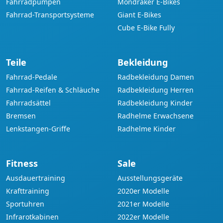
Fahrradpumpen
Mondraker E-Bikes
Fahrrad-Transportsysteme
Giant E-Bikes
Cube E-Bike Fully
Teile
Bekleidung
Fahrrad-Pedale
Radbekleidung Damen
Fahrrad-Reifen & Schläuche
Radbekleidung Herren
Fahrradsättel
Radbekleidung Kinder
Bremsen
Radhelme Erwachsene
Lenkstangen-Griffe
Radhelme Kinder
Fitness
Sale
Ausdauertraining
Ausstellungsgeräte
Krafttraining
2020er Modelle
Sportuhren
2021er Modelle
Infrarotkabinen
2022er Modelle