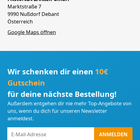
Marktstraße 7
9990 Nußdorf Debant
Österreich
Google Maps öffnen
Wir schenken dir einen
10€
Gutschein
für deine nächste Bestellung!
Außerdem entgehen dir nie mehr Top-Angebote von
uns, wenn du dich für unseren Newsletter
anmeldest.
E-
ANMELDEN
Mail-