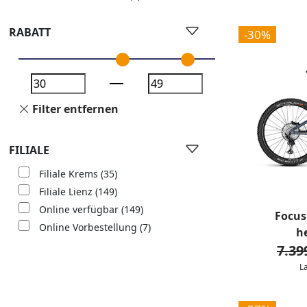
RABATT
-30%
Filter entfernen
FILIALE
Filiale Krems
(35)
Filiale Lienz
(149)
Online verfügbar
(149)
Focus
Online Vorbestellung
(7)
h
7.39
L