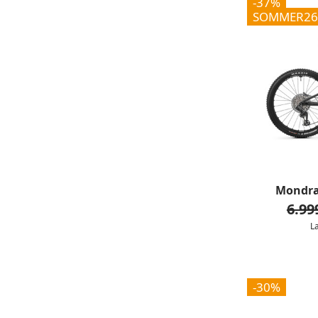
-37%
SOMMER26
Mondra
6.99
L
-30%