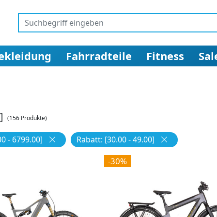
ekleidung
Fahrradteile
Fitness
Sal
]
(156 Produkte)
00 - 6799.00]
Rabatt: [30.00 - 49.00]
-30%