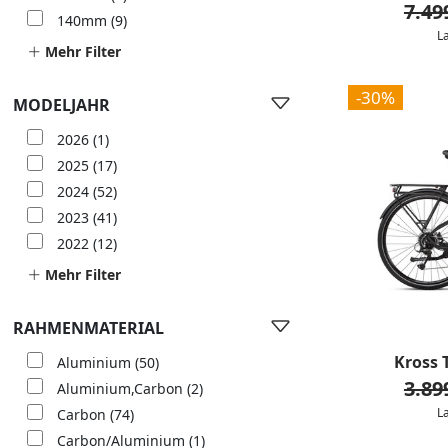
7.49
140mm
(9)
L
Mehr Filter
-30%
MODELJAHR
2026
(1)
2025
(17)
2024
(52)
2023
(41)
2022
(12)
Mehr Filter
RAHMENMATERIAL
Kross 
Aluminium
(50)
3.89
Aluminium,Carbon
(2)
L
Carbon
(74)
Carbon/Aluminium
(1)