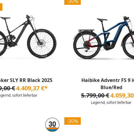
-30%
ker SLY RR Black 2025
Haibike Adventr FS 9 
9,00 €
4.409,37 €*
Blue/Red
5.799,00 €
4.059,30
agernd, sofort lieferbar
Lagernd, sofort lieferbar
-30%