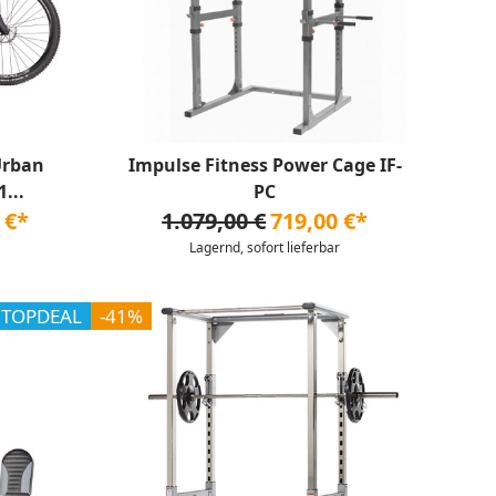
Urban
Impulse Fitness Power Cage IF-
...
PC
 €*
1.079,00 €
719,00 €*
Lagernd, sofort lieferbar
TOPDEAL
-41%