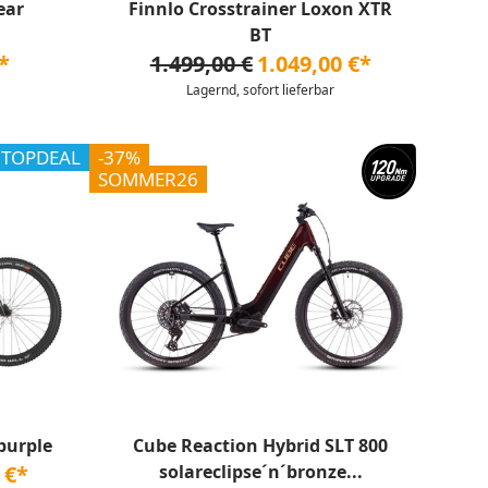
ear
Finnlo Crosstrainer Loxon XTR
BT
*
1.499,00 €
1.049,00 €*
Lagernd, sofort lieferbar
TOPDEAL
-37%
SOMMER26
purple
Cube Reaction Hybrid SLT 800
 €*
solareclipse´n´bronze...