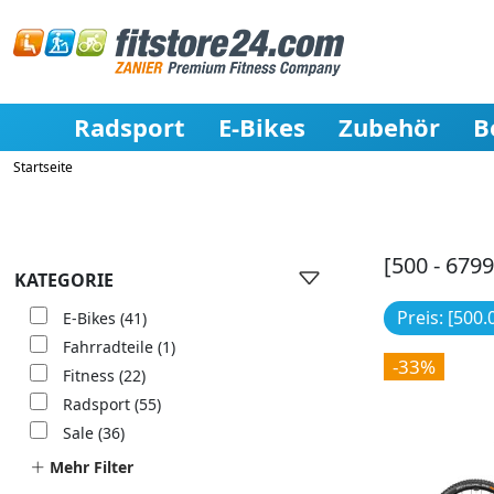
Radsport
E-Bikes
Zubehör
B
Startseite
[500 - 6799
KATEGORIE
Preis: [500.
E-Bikes
(41)
Fahrradteile
(1)
-33%
Fitness
(22)
Radsport
(55)
Sale
(36)
Mehr Filter