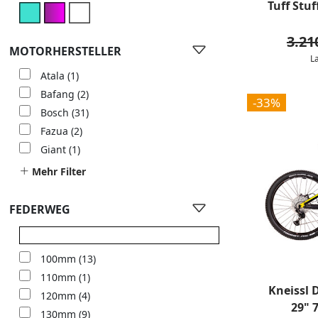
Tuff Stuf
3.21
MOTORHERSTELLER
L
Atala
(1)
Bafang
(2)
-33%
Bosch
(31)
Fazua
(2)
Giant
(1)
Mehr Filter
FEDERWEG
100mm
(13)
110mm
(1)
Kneissl
120mm
(4)
29" 
130mm
(9)