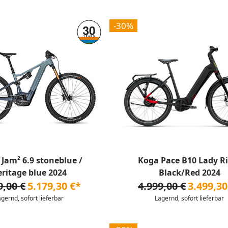
-30%
 Jam² 6.9 stoneblue /
Koga Pace B10 Lady R
eritage blue 2024
Black/Red 2024
9,00 €
5.179,30 €*
4.999,00 €
3.499,30
agernd, sofort lieferbar
Lagernd, sofort lieferbar