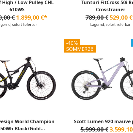
f High / Low Pulley CHL-
Tunturi FitCross 50i R
610WS
Crosstrainer
0,00 €
1.899,00 €*
789,00 €
529,00 €
agernd, sofort lieferbar
Lagernd, sofort lieferbar
-40%
SOMMER26
 Design World Champion
Scott Lumen 920 mauve 
750Wh Black/Gold...
5.999,00 €
3.599,10