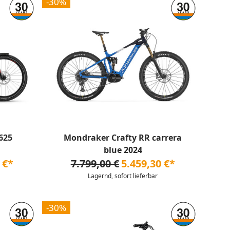
-30%
i625
Mondraker Crafty RR carrera
blue 2024
 €*
7.799,00 €
5.459,30 €*
Lagernd, sofort lieferbar
-30%