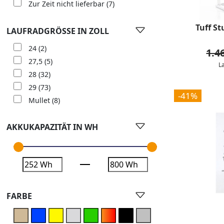
Zur Zeit nicht lieferbar
(7)
Tuff S
LAUFRADGRÖSSE IN ZOLL
24
(2)
1.4
27,5
(5)
L
28
(32)
29
(73)
-41%
Mullet
(8)
AKKUKAPAZITÄT IN WH
FARBE