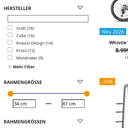
HERSTELLER
Scott
(16)
Neu 2026
Cube
(16)
Whistle
Kneissl Design
(14)
8.99
Kross
(12)
L
Mondraker
(9)
Mehr Filter
-33%
RAHMENGRÖSSE
RAHMENGRÖSSEN