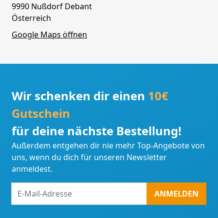
9990 Nußdorf Debant
Österreich
Google Maps öffnen
Wir schenken dir einen
10€
Gutschein
für deine nächste Bestellung!
Außerdem entgehen dir nie mehr Top-Angebote von
uns, wenn du dich für unseren Newsletter
anmeldest.
E-
ANMELDEN
Mail-
Adresse