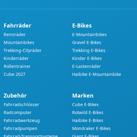
Fahrräder
E-Bikes
Rennräder
E-Mountainbikes
Mountainbikes
Gravel E-Bikes
Trekking-Cityräder
Trekking E-Bikes
Kinderräder
Kinder E-Bikes
Rollentrainer
E-Lastenräder
Cube 2027
Haibike E-Mountainbike
Zubehör
Marken
Fahrradschlösser
Cube E-Bikes
Radcomputer
Rotwild E-Bikes
Fahrradwerkzeug
Haibike E-Bikes
Fahrradpumpen
Mondraker E-Bikes
Fahrrad-Transportsysteme
Giant E-Bikes