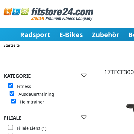
Radsport
E-Bikes
Zubehör
B
Startseite
17TFCF300
KATEGORIE
Fitness
Ausdauertraining
Heimtrainer
FILIALE
Filiale Lienz
(1)