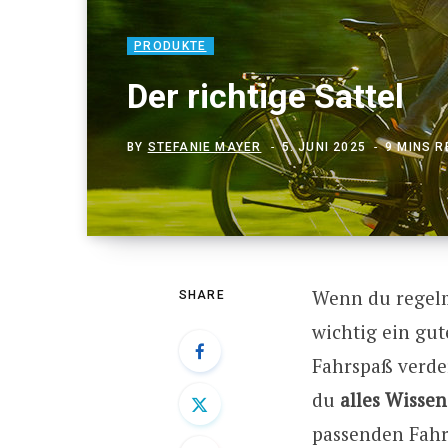
PRODUKTE
Der richtige Sattel
BY
STEFANIE MAYER
5. JUNI 2025
9 MINS 
Wenn du regelm
SHARE
wichtig ein gut
Fahrspaß verde
du
alles Wiss
passenden Fahr