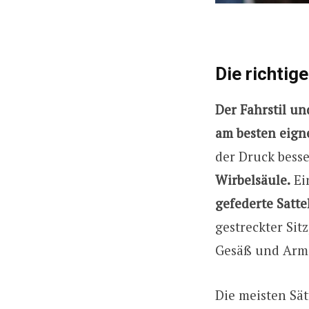
Die richtig
Der Fahrstil u
am besten eign
der Druck besse
Wirbelsäule.
Ei
gefederte Satt
gestreckter Sit
Gesäß und Arme
Die meisten Sät