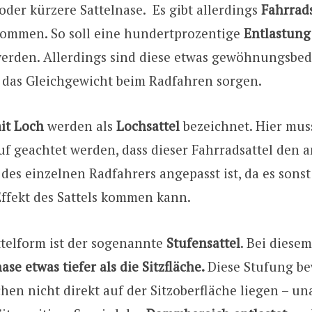
oder kürzere Sattelnase. Es gibt allerdings
Fahrrads
ommen. So soll eine hundertprozentige
Entlastun
werden. Allerdings sind diese etwas gewöhnungsbedü
r das Gleichgewicht beim Radfahren sorgen.
it Loch
werden als
Lochsattel
bezeichnet. Hier mus
uf geachtet werden, dass dieser Fahrradsattel den
es einzelnen Radfahrers angepasst ist, da es sons
Effekt des Sattels kommen kann.
ttelform ist der sogenannte
Stufensattel
. Bei diese
ase etwas tiefer als die Sitzfläche.
Diese Stufung bew
en nicht direkt auf der Sitzoberfläche liegen – u