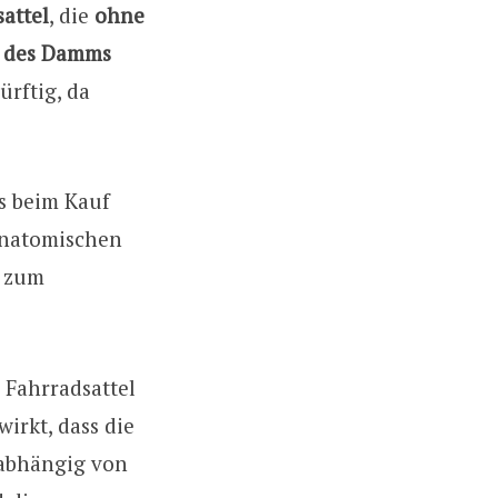
attel
, die
ohne
g des Damms
rftig, da
s beim Kauf
 anatomischen
t zum
m Fahrradsattel
irkt, dass die
nabhängig von