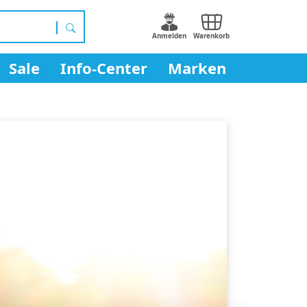
Anmelden
Warenkorb
S
u
Sale
Info-Center
Marken
c
h
e
n