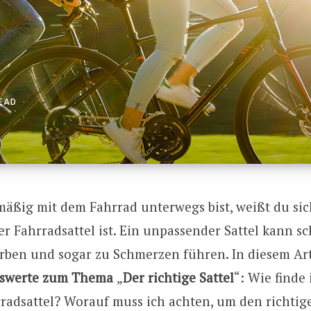
READ
äßig mit dem Fahrrad unterwegs bist, weißt du sich
er Fahrradsattel ist. Ein unpassender Sattel kann s
rben und sogar zu Schmerzen führen. In diesem Art
enswerte zum Thema
„
Der richtige Sattel
“: Wie finde
radsattel? Worauf muss ich achten, um den richtige