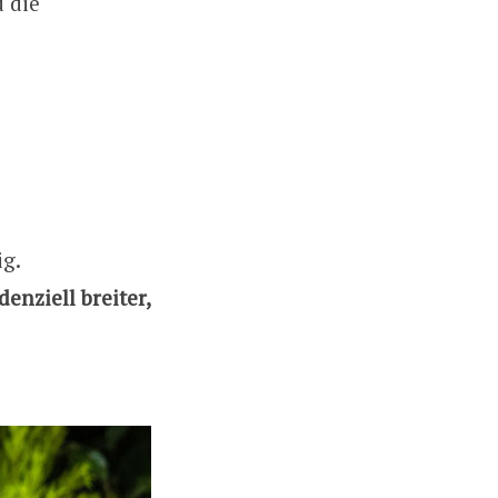
 die
ig.
denziell breiter,