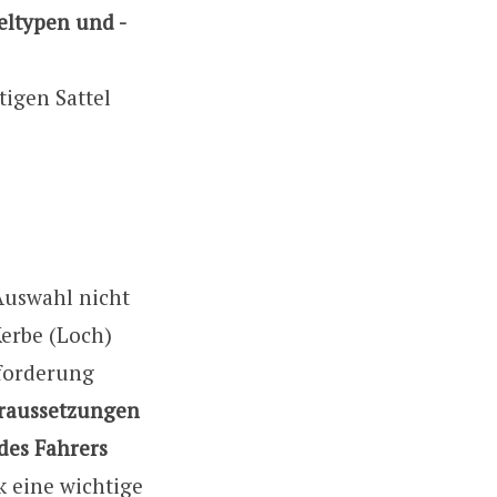
eltypen und -
tigen Sattel
 Auswahl nicht
Kerbe (Loch)
sforderung
raussetzungen
des Fahrers
k eine wichtige