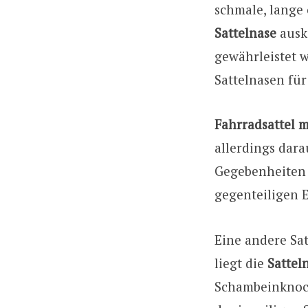
schmale, lange 
Sattelnase
ausk
gewährleistet 
Sattelnasen fü
Fahrradsattel m
allerdings dara
Gegebenheiten d
gegenteiligen 
Eine andere Sa
liegt die
Satteln
Schambeinknoch