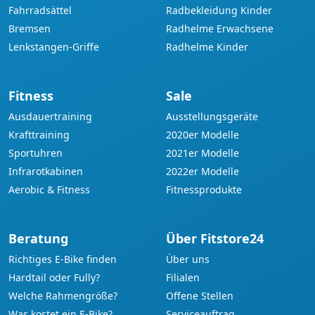
Fahrradsättel
Radbekleidung Kinder
Bremsen
Radhelme Erwachsene
Lenkstangen-Griffe
Radhelme Kinder
Fitness
Sale
Ausdauertraining
Ausstellungsgeräte
Krafttraining
2020er Modelle
Sportuhren
2021er Modelle
Infrarotkabinen
2022er Modelle
Aerobic & Fitness
Fitnessprodukte
Beratung
Über Fitstore24
Richtiges E-Bike finden
Über uns
Hardtail oder Fully?
Filialen
Welche Rahmengröße?
Offene Stellen
Was kostet ein E-Bike?
Serviceauftrag