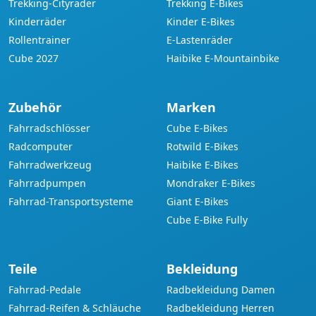
Trekking-Cityräder
Trekking E-Bikes
Kinderräder
Kinder E-Bikes
Rollentrainer
E-Lastenräder
Cube 2027
Haibike E-Mountainbike
Zubehör
Marken
Fahrradschlösser
Cube E-Bikes
Radcomputer
Rotwild E-Bikes
Fahrradwerkzeug
Haibike E-Bikes
Fahrradpumpen
Mondraker E-Bikes
Fahrrad-Transportsysteme
Giant E-Bikes
Cube E-Bike Fully
Teile
Bekleidung
Fahrrad-Pedale
Radbekleidung Damen
Fahrrad-Reifen & Schläuche
Radbekleidung Herren