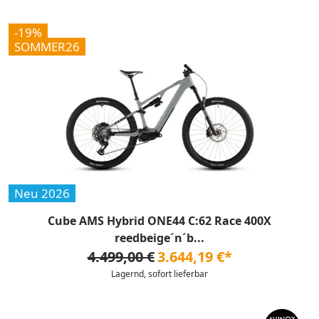
-19%
SOMMER26
Neu 2026
Cube AMS Hybrid ONE44 C:62 Race 400X
reedbeige´n´b...
4.499,00 €
3.644,19 €*
Lagernd, sofort lieferbar