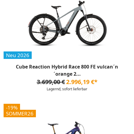
Neu 2026
Cube Reaction Hybrid Race 800 FE vulcan´n
´orange 2...
3.699,00 €
2.996,19 €*
Lagernd, sofort lieferbar
-19%
SOMMER26