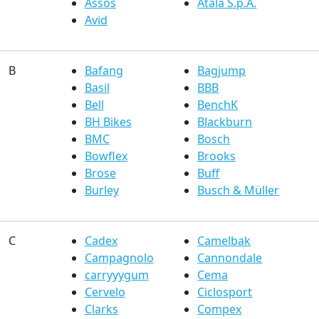
Assos
Atala S.p.A.
Avid
B
Bafang
Bagjump
Basil
BBB
Bell
BenchK
BH Bikes
Blackburn
BMC
Bosch
Bowflex
Brooks
Brose
Buff
Burley
Busch & Müller
C
Cadex
Camelbak
Campagnolo
Cannondale
carryyygum
Cema
Cervelo
Ciclosport
Clarks
Compex