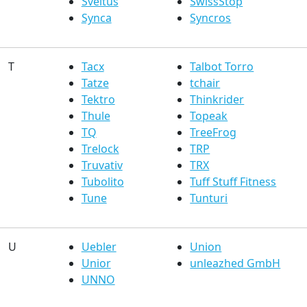
Sveltus
SwissStop
Synca
Syncros
T
Tacx
Talbot Torro
Tatze
tchair
Tektro
Thinkrider
Thule
Topeak
TQ
TreeFrog
Trelock
TRP
Truvativ
TRX
Tubolito
Tuff Stuff Fitness
Tune
Tunturi
U
Uebler
Union
Unior
unleazhed GmbH
UNNO