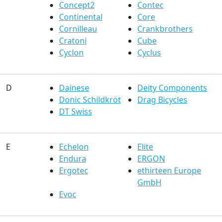
Concept2
Contec
Continental
Core
Cornilleau
Crankbrothers
Cratoni
Cube
Cyclon
Cyclus
D
Dainese
Deity Components
Donic Schildkröt
Drag Bicycles
DT Swiss
E
Echelon
Elite
Endura
ERGON
Ergotec
ethirteen Europe
GmbH
Evoc