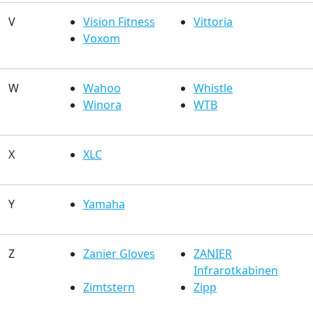
V
Vision Fitness
Vittoria
Voxom
W
Wahoo
Whistle
Winora
WTB
X
XLC
Y
Yamaha
Z
Zanier Gloves
ZANIER
Infrarotkabinen
Zimtstern
Zipp