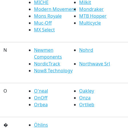
MICHE
Milkit
Modern Movement
Mondraker
Mons Royale
MTB Hopper
Muc-Off
Multicycle
MX Select
N
Newmen
Nohrd
Components
NordicTrack
Northwave Srl
Now8 Technology
O
O'neal
Oakley
OnOff
Onza
Orbea
Ortlieb
�
Öhlins