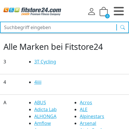
0
Suc
Alle Marken bei Fitstore24
3
3T Cycling
4
4iiii
A
ABUS
Acros
Adicta Lab
ALE
ALHONGA
Alpinestars
Amflow
Arsenal