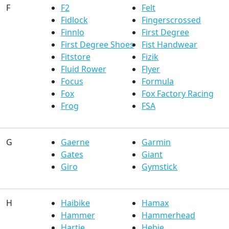
F
F2
Felt
Fidlock
Fingerscrossed
Finnlo
First Degree
First Degree Shoes
Fist Handwear
Fitstore
Fizik
Fluid Rower
Flyer
Focus
Formula
Fox
Fox Factory Racing
Frog
FSA
G
Gaerne
Garmin
Gates
Giant
Giro
Gymstick
H
Haibike
Hamax
Hammer
Hammerhead
Hartje
Hebie