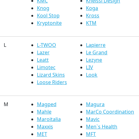
KMC
Kneissl Design
Knog
Koga
Kool Stop
Kross
Kryptonite
KTM
L
L-TWOO
Lapierre
Lazer
Le Grand
Leatt
Lezyne
Limotec
LIV
Lizard Skins
Look
Loose Riders
M
Magped
Magura
Mahle
MarCo Coordination
Maroitalia
Mavic
Maxxis
Men`s Health
MET
MFT