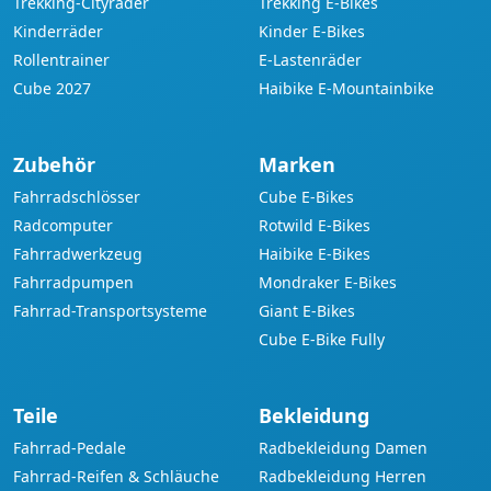
Trekking-Cityräder
Trekking E-Bikes
Kinderräder
Kinder E-Bikes
Rollentrainer
E-Lastenräder
Cube 2027
Haibike E-Mountainbike
Zubehör
Marken
Fahrradschlösser
Cube E-Bikes
Radcomputer
Rotwild E-Bikes
Fahrradwerkzeug
Haibike E-Bikes
Fahrradpumpen
Mondraker E-Bikes
Fahrrad-Transportsysteme
Giant E-Bikes
Cube E-Bike Fully
Teile
Bekleidung
Fahrrad-Pedale
Radbekleidung Damen
Fahrrad-Reifen & Schläuche
Radbekleidung Herren