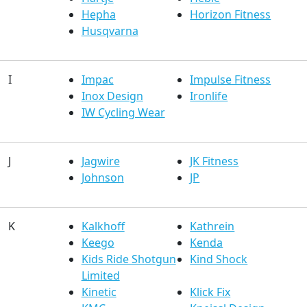
Hepha
Horizon Fitness
Husqvarna
I
Impac
Impulse Fitness
Inox Design
Ironlife
IW Cycling Wear
J
Jagwire
JK Fitness
Johnson
JP
K
Kalkhoff
Kathrein
Keego
Kenda
Kids Ride Shotgun
Kind Shock
Limited
Kinetic
Klick Fix