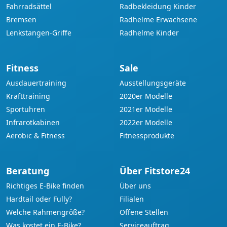
Fahrradsättel
Radbekleidung Kinder
Bremsen
Radhelme Erwachsene
Lenkstangen-Griffe
Radhelme Kinder
Fitness
Sale
Ausdauertraining
Ausstellungsgeräte
Krafttraining
2020er Modelle
Sportuhren
2021er Modelle
Infrarotkabinen
2022er Modelle
Aerobic & Fitness
Fitnessprodukte
Beratung
Über Fitstore24
Richtiges E-Bike finden
Über uns
Hardtail oder Fully?
Filialen
Welche Rahmengröße?
Offene Stellen
Was kostet ein E-Bike?
Serviceauftrag