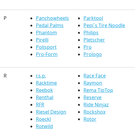
P
Panchowheels
Parktool
Pedal Palms
Pepi´s Tire Noodle
Phantom
Philips
Pirelli
Pletscher
Polisport
Pro
Pro-Form
Prologo
R
r.s.p.
Race Face
Racktime
Raymon
Reebok
Rema TipTop
Renthal
Reserve
RFR
Ride Ninjaz
Riesel Design
Rockshox
Roeckl
Rotor
Rotwild