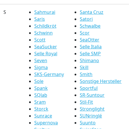
S
Sahmurai
Santa Cruz
Saris
Satori
Schildkröt
Schwalbe
Schwinn
Scor
Scott
SeaOtter
SeaSucker
Selle Italia
Selle Royal
Selle SMP
Seven
Shimano
Sigma
Skill
SKS-Germany
Smith
Sole
Sonstige Hersteller
Spank
Sportful
SQlab
SR-Suntour
Sram
Stil-Fit
Storck
Stronglight
Sunrace
SUNringlé
Supernova
Suunto