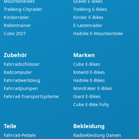
Mountainbikes
Gravel E-Bikes
Trekking-Cityräder
Trekking E-Bikes
Kinderräder
Kinder E-Bikes
Rollentrainer
E-Lastenräder
Cube 2027
Haibike E-Mountainbike
Zubehör
Marken
Fahrradschlösser
Cube E-Bikes
Radcomputer
Rotwild E-Bikes
Fahrradwerkzeug
Haibike E-Bikes
Fahrradpumpen
Mondraker E-Bikes
Fahrrad-Transportsysteme
Giant E-Bikes
Cube E-Bike Fully
Teile
Bekleidung
Fahrrad-Pedale
Radbekleidung Damen