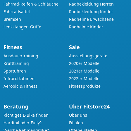
Fahrrad-Reifen & Schläuche
Radbekleidung Herren
Fahrradsättel
Radbekleidung Kinder
Bremsen
Radhelme Erwachsene
Lenkstangen-Griffe
Radhelme Kinder
Fitness
Sale
Ausdauertraining
Ausstellungsgeräte
Krafttraining
2020er Modelle
Sportuhren
2021er Modelle
Infrarotkabinen
2022er Modelle
Aerobic & Fitness
Fitnessprodukte
Beratung
Über Fitstore24
Richtiges E-Bike finden
Über uns
Hardtail oder Fully?
Filialen
Welche Rahmengröße?
Offene Stellen