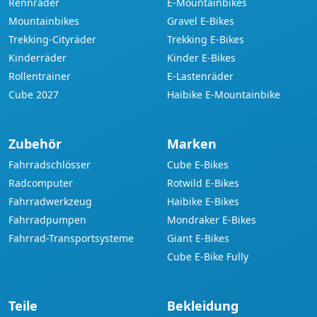
Rennräder
E-Mountainbikes
Mountainbikes
Gravel E-Bikes
Trekking-Cityräder
Trekking E-Bikes
Kinderräder
Kinder E-Bikes
Rollentrainer
E-Lastenräder
Cube 2027
Haibike E-Mountainbike
Zubehör
Marken
Fahrradschlösser
Cube E-Bikes
Radcomputer
Rotwild E-Bikes
Fahrradwerkzeug
Haibike E-Bikes
Fahrradpumpen
Mondraker E-Bikes
Fahrrad-Transportsysteme
Giant E-Bikes
Cube E-Bike Fully
Teile
Bekleidung