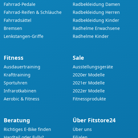
Fahrrad-Pedale
Radbekleidung Damen
Fahrrad-Reifen & Schläuche
Radbekleidung Herren
Fahrradsättel
Radbekleidung Kinder
Bremsen
Radhelme Erwachsene
Lenkstangen-Griffe
Radhelme Kinder
Fitness
Sale
Ausdauertraining
Ausstellungsgeräte
Krafttraining
2020er Modelle
Sportuhren
2021er Modelle
Infrarotkabinen
2022er Modelle
Aerobic & Fitness
Fitnessprodukte
Beratung
Über Fitstore24
Richtiges E-Bike finden
Über uns
Hardtail oder Fully?
Filialen