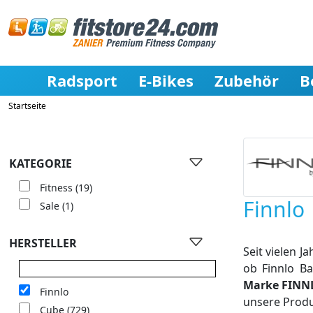
Radsport
E-Bikes
Zubehör
B
Startseite
KATEGORIE
Fitness
(19)
Finnlo
Sale
(1)
HERSTELLER
Seit vielen 
ob Finnlo Ba
Marke FINN
Finnlo
unsere Prod
Cube
(729)