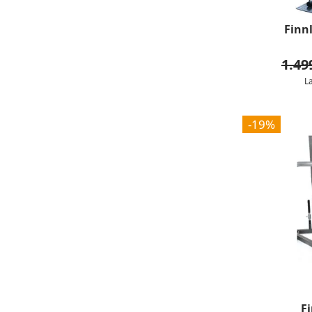
Finn
1.49
L
-19%
F