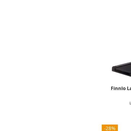
Finnlo 
-28%