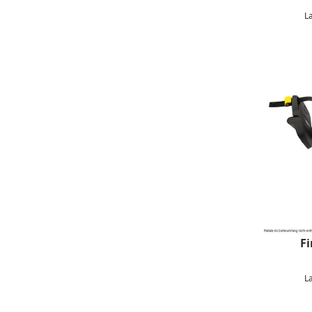
L
Fi
L