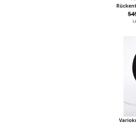
Rückent
54
L
Variok