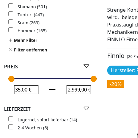
Shimano
(501)
Strenge Kont
Tunturi
(447)
wird, beleg
Sram
(269)
Praxistaugl
Hammer
(165)
Mechanikern,
FINNLO Fitne
Mehr Filter
Filter entfernen
Finnlo
(20 Pr
PREIS
Hersteller: 
-20%
LIEFERZEIT
Lagernd, sofort lieferbar
(14)
2-4 Wochen
(6)