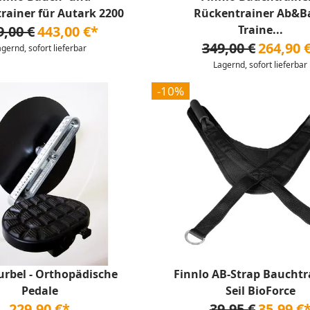
rainer für Autark 2200
Rückentrainer Ab&B
9,00 €
443,00 €*
Traine...
349,00 €
264,90 
agernd, sofort lieferbar
Lagernd, sofort lieferbar
-10%
urbel - Orthopädische
Finnlo AB-Strap Bauchtr
Pedale
Seil BioForce
229,90 €*
39,95 €
35,99 €