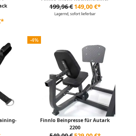
ack
199,96 €
149,00 €*
Lagernd, sofort lieferbar
€*
-4%
aining-
Finnlo Beinpresse für Autark
2200
*
549,00 €
529,00 €*