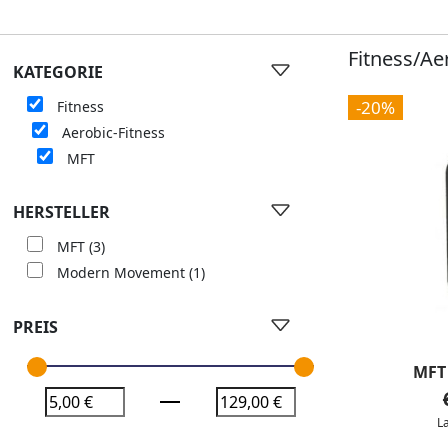
Fitness/Ae
KATEGORIE
-20%
Fitness
Aerobic-Fitness
MFT
HERSTELLER
MFT
(3)
Modern Movement
(1)
PREIS
MFT 
L