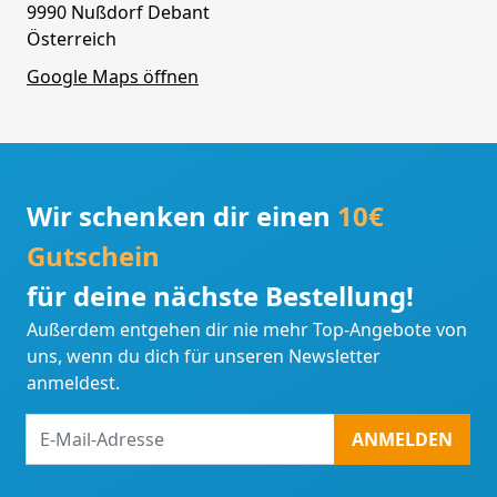
9990 Nußdorf Debant
Österreich
Google Maps öffnen
Wir schenken dir einen
10€
Gutschein
für deine nächste Bestellung!
Außerdem entgehen dir nie mehr Top-Angebote von
uns, wenn du dich für unseren Newsletter
anmeldest.
E-
ANMELDEN
Mail-
Adresse