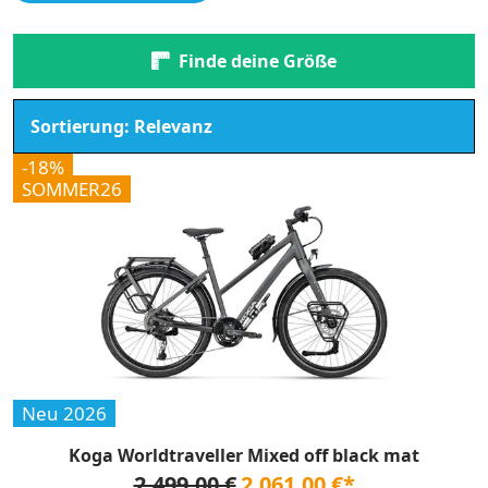
Finde deine Größe
-18%
SOMMER26
Neu 2026
Koga Worldtraveller Mixed off black mat
2.499,00 €
2.061,00 €*