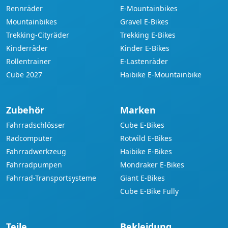
Rennräder
E-Mountainbikes
Mountainbikes
Gravel E-Bikes
Trekking-Cityräder
Trekking E-Bikes
Kinderräder
Kinder E-Bikes
Rollentrainer
E-Lastenräder
Cube 2027
Haibike E-Mountainbike
Zubehör
Marken
Fahrradschlösser
Cube E-Bikes
Radcomputer
Rotwild E-Bikes
Fahrradwerkzeug
Haibike E-Bikes
Fahrradpumpen
Mondraker E-Bikes
Fahrrad-Transportsysteme
Giant E-Bikes
Cube E-Bike Fully
Teile
Bekleidung