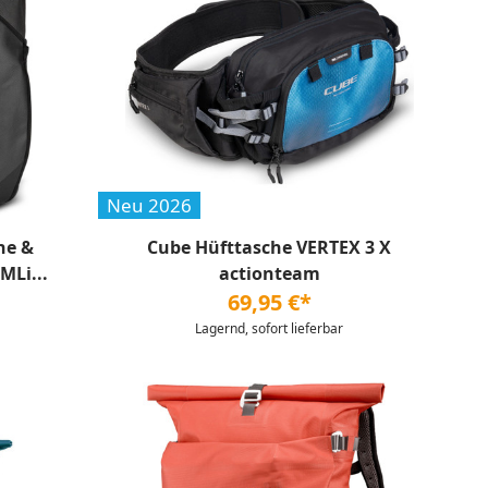
Neu 2026
he &
Cube Hüfttasche VERTEX 3 X
MLi...
actionteam
69,95 €*
Lagernd, sofort lieferbar