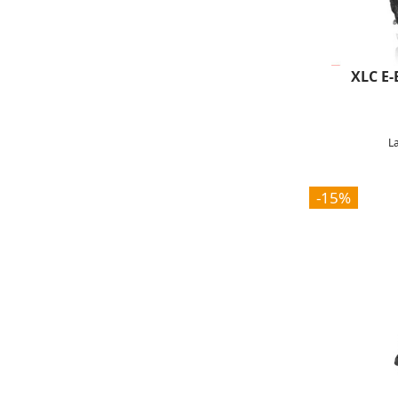
XLC E-
L
-15%