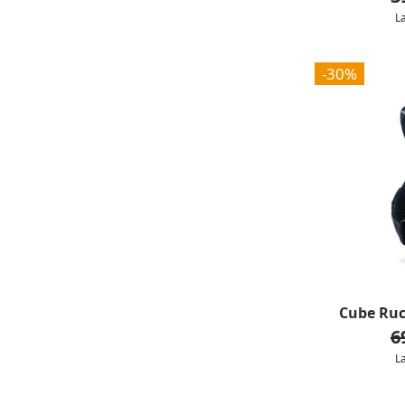
L
-30%
Cube Ruc
6
L