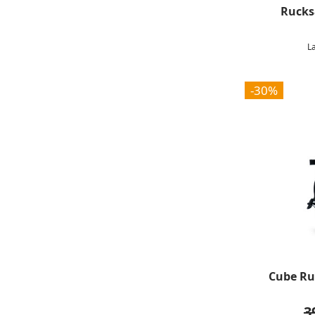
Rucksa
L
-30%
Cube Ru
3