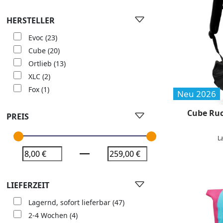
HERSTELLER
Evoc
(23)
Cube
(20)
Ortlieb
(13)
XLC
(2)
Fox
(1)
Neu 2026
Cube Ruc
PREIS
L
LIEFERZEIT
Lagernd, sofort lieferbar
(47)
2-4 Wochen
(4)