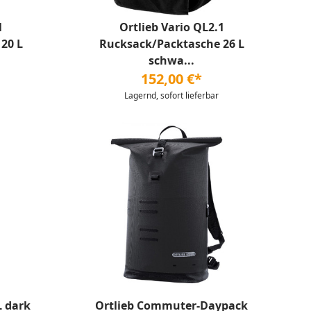
1
Ortlieb Vario QL2.1
20 L
Rucksack/Packtasche 26 L
schwa...
152,00 €*
Lagernd, sofort lieferbar
L dark
Ortlieb Commuter-Daypack