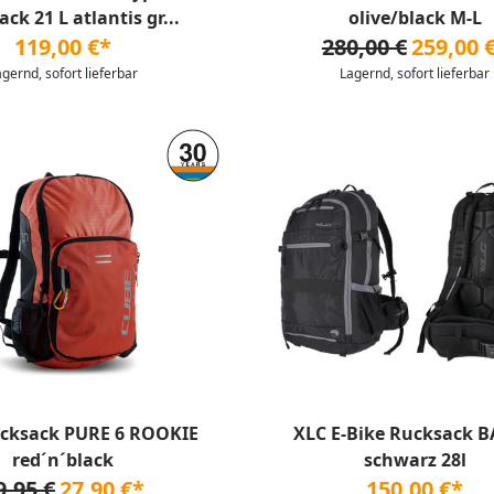
ck 21 L atlantis gr...
olive/black M-L
119,00 €*
280,00 €
259,00 
agernd, sofort lieferbar
Lagernd, sofort lieferbar
cksack PURE 6 ROOKIE
XLC E-Bike Rucksack B
red´n´black
schwarz 28l
9,95 €
27,90 €*
150,00 €*