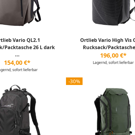
tlieb Vario QL2.1
Ortlieb Vario High Vis 
k/Packtasche 26 L dark
Rucksack/Packtasche 
...
196,00 €*
154,00 €*
Lagernd, sofort lieferbar
agernd, sofort lieferbar
-30%