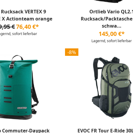
 Rucksack VERTEX 9
Ortlieb Vario QL2.
 X Actionteam orange
Rucksack/Packtasche 
9,95 €
76,40 €*
schwa...
145,00 €*
agernd, sofort lieferbar
Lagernd, sofort lieferbar
-8%
eb Commuter-Daypack
EVOC FR Tour E-Ride 30