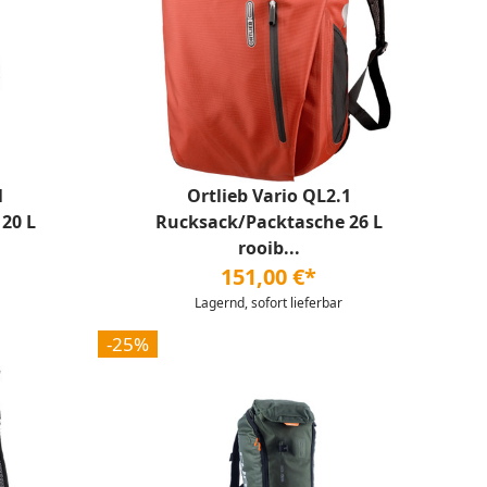
1
Ortlieb Vario QL2.1
20 L
Rucksack/Packtasche 26 L
rooib...
151,00 €*
Lagernd, sofort lieferbar
-25%