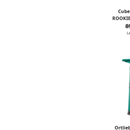
Cube
ROOKIE
8
L
Ortli