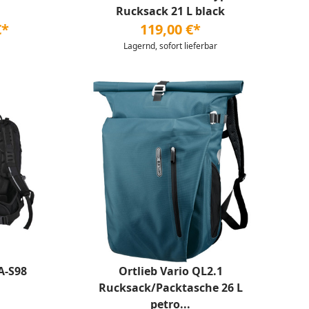
Rucksack 21 L black
€*
119,00 €*
Lagernd, sofort lieferbar
A-S98
Ortlieb Vario QL2.1
Rucksack/Packtasche 26 L
petro...