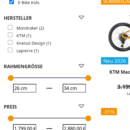
SOMMER26
E-Bike Kids
HERSTELLER
Mondraker
(2)
KTM
(1)
Kneissl Design
(1)
Lapierre
(1)
Neu 2026
RAHMENGRÖSSE
KTM Maci
3.19
L
PREIS
-31%