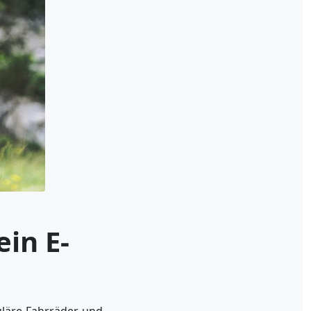
ein E-
uläre Fahrräder und