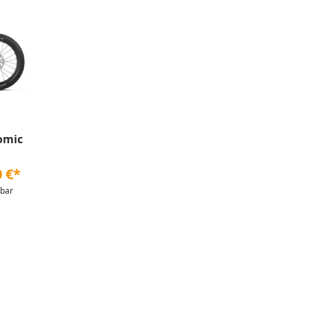
omic
0 €*
rbar