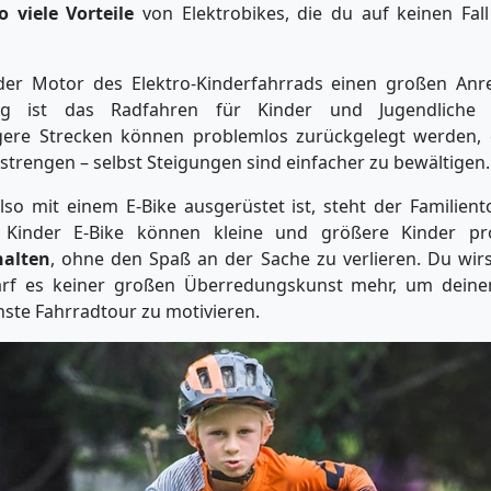
o viele Vorteile
von Elektrobikes, die du auf keinen Fal
der Motor des Elektro-Kinderfahrrads einen großen Anr
ung ist das Radfahren für Kinder und Jugendlich
gere Strecken können problemlos zurückgelegt werden, 
strengen – selbst Steigungen sind einfacher zu bewältigen.
lso mit einem E-Bike ausgerüstet ist, steht der Familien
Kinder E-Bike können kleine und größere Kinder p
alten
, ohne den Spaß an der Sache zu verlieren. Du wir
arf es keiner großen Überredungskunst mehr, um dein
hste Fahrradtour zu motivieren.