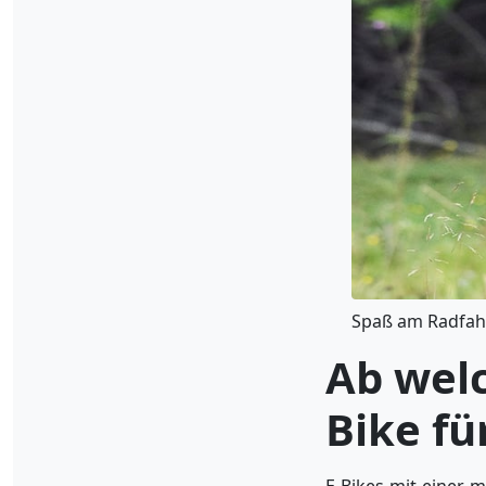
Spaß am Radfahr
Ab welc
Bike fü
E-Bikes mit einer 