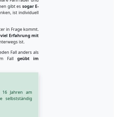
hen gibt es
sogar E-
nken, ist individuell
ter in Frage kommt.
s
viel Erfahrung mit
terwegs ist.
jeden Fall anders als
dem Fall
geübt im
r 16 Jahren am
e selbstständig