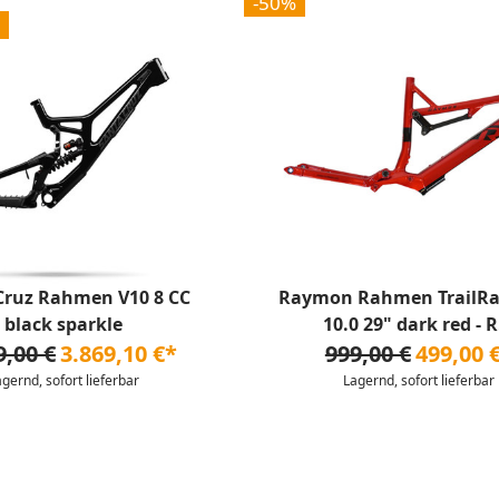
-50%
Cruz Rahmen V10 8 CC
Raymon Rahmen TrailRa
black sparkle
10.0 29" dark red - R.
9,00 €
3.869,10 €*
999,00 €
499,00 
agernd, sofort lieferbar
Lagernd, sofort lieferbar