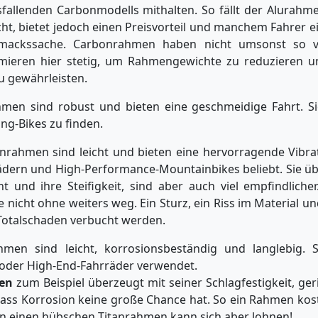
fallenden Carbonmodells mithalten. So fällt der Alurahme
ht, bietet jedoch einen Preisvorteil und manchem Fahrer ei
mackssache. Carbonrahmen haben nicht umsonst so vi
imieren hier stetig, um Rahmengewichte zu reduzieren un
zu gewährleisten.
men sind robust und bieten eine geschmeidige Fahrt. Sie
ng-Bikes zu finden.
rahmen sind leicht und bieten eine hervorragende Vibra
ädern und High-Performance-Mountainbikes beliebt. Sie ü
ht und ihre Steifigkeit, sind aber auch viel empfindliche
e nicht ohne weiters weg. Ein Sturz, ein Riss im Material 
 Totalschaden verbucht werden.
men sind leicht, korrosionsbeständig und langlebig. 
oder High-End-Fahrräder verwendet.
en
zum Beispiel überzeugt mit seiner Schlagfestigkeit, g
dass Korrosion keine große Chance hat. So ein Rahmen kos
n in einen hübschen Titanrahmen kann sich aber lohnen!