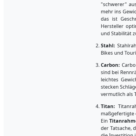
"schwerer" aus
mehr ins Gewic
das ist Gesch
Hersteller opt
und Stabilität 
Stahl:
Stahlrah
Bikes und Touri
Carbon:
Carbon
sind bei Rennr
leichtes Gewic
stecken Schläg
vermutlich als
Titan:
Titanrah
maßgefertigte 
Ein
Titanrahm
der Tatsache, 
die Investitio