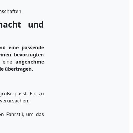
nschaften.
macht und
 und eine passende
inen bevorzugten
r eine
angenehme
nde übertragen.
röße passt. Ein zu
 verursachen.
n Fahrstil, um das