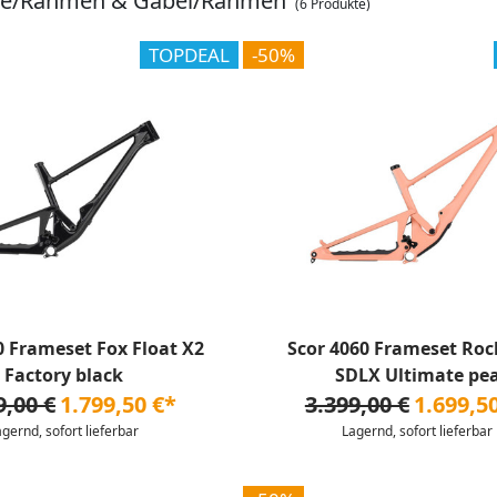
ile/Rahmen & Gabel/Rahmen
(6 Produkte)
TOPDEAL
-50%
0 Frameset Fox Float X2
Scor 4060 Frameset Ro
Factory black
SDLX Ultimate pe
9,00 €
1.799,50 €*
3.399,00 €
1.699,5
agernd, sofort lieferbar
Lagernd, sofort lieferbar