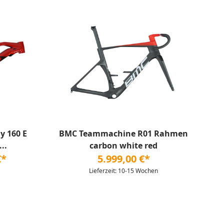
y 160 E
BMC Teammachine R01 Rahmen
..
carbon white red
€*
5.999,00 €*
Lieferzeit: 10-15 Wochen