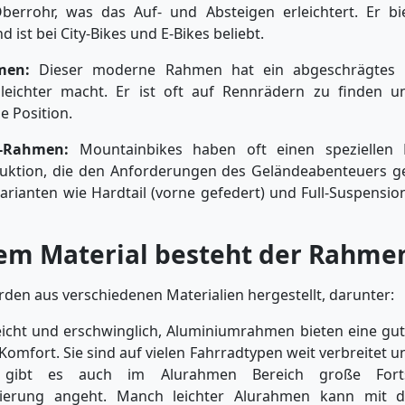
berrohr, was das Auf- und Absteigen erleichtert. Er b
d ist bei City-Bikes und E-Bikes beliebt.
men:
Dieser moderne Rahmen hat ein abgeschrägtes 
eichter macht. Er ist oft auf Rennrädern zu finden u
 Position.
-Rahmen:
Mountainbikes haben oft einen speziellen
uktion, die den Anforderungen des Geländeabenteuers ge
arianten wie Hardtail (vorne gefedert) und Full-Suspensio
em Material besteht der Rahme
en aus verschiedenen Materialien hergestellt, darunter:
icht und erschwinglich, Aluminiumrahmen bieten eine gu
 Komfort. Sie sind auf vielen Fahrradtypen weit verbreitet un
 gibt es auch im Alurahmen Bereich große Forts
mierung angeht. Manch leichter Alurahmen kann mit 