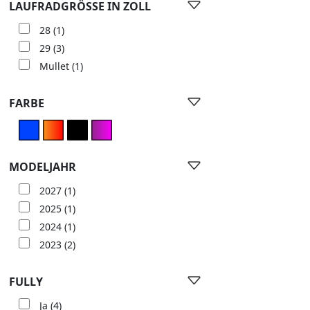
LAUFRADGRÖSSE IN ZOLL
28
(1)
29
(3)
Mullet
(1)
FARBE
MODELJAHR
2027
(1)
2025
(1)
2024
(1)
2023
(2)
FULLY
Ja
(4)