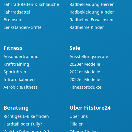
Fahrrad-Reifen & Schläuche
Radbekleidung Herren
Fahrradsättel
Radbekleidung Kinder
Bremsen
Radhelme Erwachsene
Lenkstangen-Griffe
Radhelme Kinder
Fitness
Sale
Ausdauertraining
Ausstellungsgeräte
Krafttraining
2020er Modelle
Sportuhren
2021er Modelle
Infrarotkabinen
2022er Modelle
Aerobic & Fitness
Fitnessprodukte
Beratung
Über Fitstore24
Richtiges E-Bike finden
Über uns
Hardtail oder Fully?
Filialen
Welche Rahmengröße?
Offene Stellen