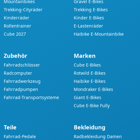
Mountainbikes
Gravel E-Bikes
Trekking-Cityräder
Trekking E-Bikes
Kinderräder
Kinder E-Bikes
Rollentrainer
E-Lastenräder
Cube 2027
Haibike E-Mountainbike
Zubehör
Marken
Fahrradschlösser
Cube E-Bikes
Radcomputer
Rotwild E-Bikes
Fahrradwerkzeug
Haibike E-Bikes
Fahrradpumpen
Mondraker E-Bikes
Fahrrad-Transportsysteme
Giant E-Bikes
Cube E-Bike Fully
Teile
Bekleidung
Fahrrad-Pedale
Radbekleidung Damen