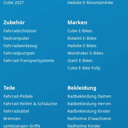
Cube 2027
Haibike E-Mountainbike
Zubehör
Marken
Fahrradschlösser
Cube E-Bikes
Radcomputer
Rotwild E-Bikes
Fahrradwerkzeug
Haibike E-Bikes
Fahrradpumpen
Mondraker E-Bikes
Fahrrad-Transportsysteme
Giant E-Bikes
Cube E-Bike Fully
Teile
Bekleidung
Fahrrad-Pedale
Radbekleidung Damen
Fahrrad-Reifen & Schläuche
Radbekleidung Herren
Fahrradsättel
Radbekleidung Kinder
Bremsen
Radhelme Erwachsene
Lenkstangen-Griffe
Radhelme Kinder