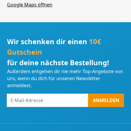
Google Maps öffnen
Wir schenken dir einen
10€
Gutschein
für deine nächste Bestellung!
Außerdem entgehen dir nie mehr Top-Angebote von
uns, wenn du dich für unseren Newsletter
anmeldest.
E-
ANMELDEN
Mail-
Adresse