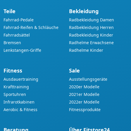
Teile
Bekleidung
Fahrrad-Pedale
Radbekleidung Damen
Fahrrad-Reifen & Schläuche
Radbekleidung Herren
Fahrradsättel
Radbekleidung Kinder
Bremsen
Radhelme Erwachsene
Lenkstangen-Griffe
Radhelme Kinder
Fitness
Sale
Ausdauertraining
Ausstellungsgeräte
Krafttraining
2020er Modelle
Sportuhren
2021er Modelle
Infrarotkabinen
2022er Modelle
Aerobic & Fitness
Fitnessprodukte
Beratung
Über Fitstore24