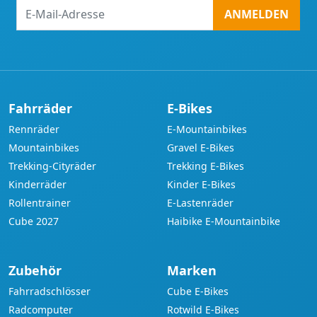
E-
ANMELDEN
Mail-
Adresse
Fahrräder
E-Bikes
Rennräder
E-Mountainbikes
Mountainbikes
Gravel E-Bikes
Trekking-Cityräder
Trekking E-Bikes
Kinderräder
Kinder E-Bikes
Rollentrainer
E-Lastenräder
Cube 2027
Haibike E-Mountainbike
Zubehör
Marken
Fahrradschlösser
Cube E-Bikes
Radcomputer
Rotwild E-Bikes