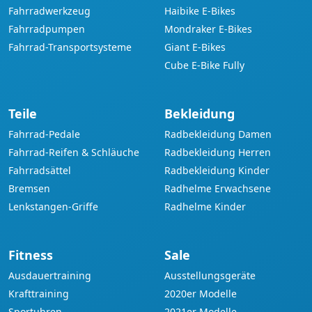
Fahrradwerkzeug
Haibike E-Bikes
Fahrradpumpen
Mondraker E-Bikes
Fahrrad-Transportsysteme
Giant E-Bikes
Cube E-Bike Fully
Teile
Bekleidung
Fahrrad-Pedale
Radbekleidung Damen
Fahrrad-Reifen & Schläuche
Radbekleidung Herren
Fahrradsättel
Radbekleidung Kinder
Bremsen
Radhelme Erwachsene
Lenkstangen-Griffe
Radhelme Kinder
Fitness
Sale
Ausdauertraining
Ausstellungsgeräte
Krafttraining
2020er Modelle
Sportuhren
2021er Modelle