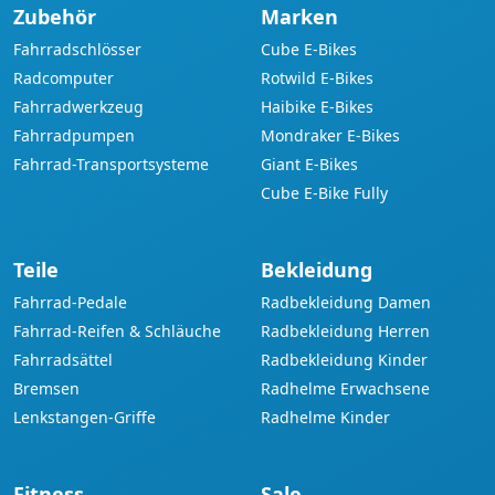
Zubehör
Marken
Fahrradschlösser
Cube E-Bikes
Radcomputer
Rotwild E-Bikes
Fahrradwerkzeug
Haibike E-Bikes
Fahrradpumpen
Mondraker E-Bikes
Fahrrad-Transportsysteme
Giant E-Bikes
Cube E-Bike Fully
Teile
Bekleidung
Fahrrad-Pedale
Radbekleidung Damen
Fahrrad-Reifen & Schläuche
Radbekleidung Herren
Fahrradsättel
Radbekleidung Kinder
Bremsen
Radhelme Erwachsene
Lenkstangen-Griffe
Radhelme Kinder
Fitness
Sale