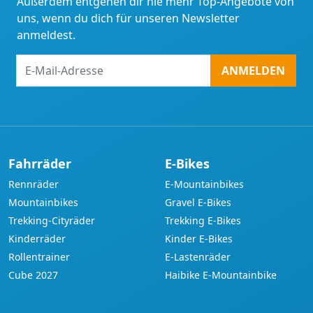
Außerdem entgehen dir nie mehr Top-Angebote von
uns, wenn du dich für unseren Newsletter
anmeldest.
E-
ANMELDEN
Mail-
Adresse
Fahrräder
E-Bikes
Rennräder
E-Mountainbikes
Mountainbikes
Gravel E-Bikes
Trekking-Cityräder
Trekking E-Bikes
Kinderräder
Kinder E-Bikes
Rollentrainer
E-Lastenräder
Cube 2027
Haibike E-Mountainbike