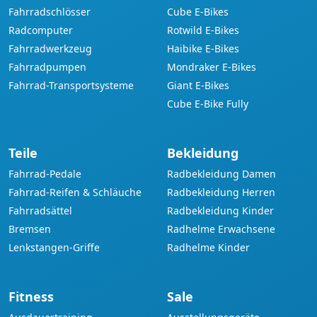
Fahrradschlösser
Cube E-Bikes
Radcomputer
Rotwild E-Bikes
Fahrradwerkzeug
Haibike E-Bikes
Fahrradpumpen
Mondraker E-Bikes
Fahrrad-Transportsysteme
Giant E-Bikes
Cube E-Bike Fully
Teile
Bekleidung
Fahrrad-Pedale
Radbekleidung Damen
Fahrrad-Reifen & Schläuche
Radbekleidung Herren
Fahrradsättel
Radbekleidung Kinder
Bremsen
Radhelme Erwachsene
Lenkstangen-Griffe
Radhelme Kinder
Fitness
Sale