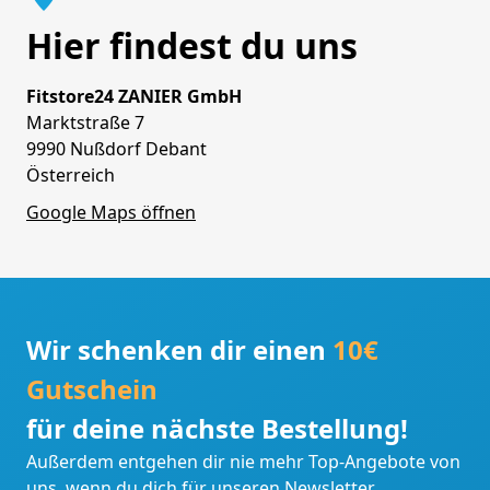
Hier findest du uns
Fitstore24 ZANIER GmbH
Marktstraße 7
9990 Nußdorf Debant
Österreich
Google Maps öffnen
Wir schenken dir einen
10€
Gutschein
für deine nächste Bestellung!
Außerdem entgehen dir nie mehr Top-Angebote von
uns, wenn du dich für unseren Newsletter