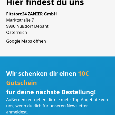
Hier findest du uns
Fitstore24 ZANIER GmbH
Marktstraße 7
9990 Nußdorf Debant
Österreich
Google Maps öffnen
Wir schenken dir einen
10€
Gutschein
für deine nächste Bestellung!
Außerdem entgehen dir nie mehr Top-Angebote von
uns, wenn du dich für unseren Newsletter
anmeldest.