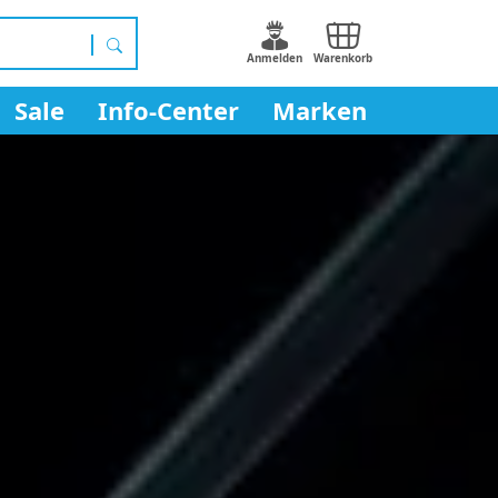
Anmelden
Warenkorb
S
u
Sale
Info-Center
Marken
c
h
e
n