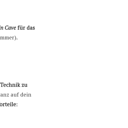
in Cave
für das
kammer).
 Technik zu
ganz auf dein
orteile
: