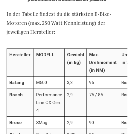
In der Tabelle findest du die stärksten E-Bike-
Motoren (max. 250 Watt Nennleistung) der
jeweiligen Hersteller:
Hersteller
MODELL
Gewicht
Max.
Unter
(in kg)
Drehmoment
in %
(in NM)
Bafang
M500
3,3
95
Bis zu
Bosch
Performance
2,9
75 / 85
Bis z
Line CX Gen.
4
Brose
SMag
2,9
90
Bis z