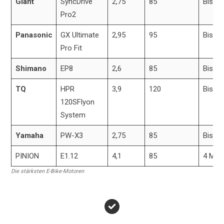
Giant
SyncDrive
2,75
85
Bis zu
Pro2
Panasonic
GX Ultimate
2,95
95
Bis zu
Pro Fit
Shimano
EP8
2,6
85
Bis zu
TQ
HPR
3,9
120
Bis z
120SFlyon
System
Yamaha
PW-X3
2,75
85
Bis z
PINION
E1.12
4,1
85
4 Mod
Die stärksten E-Bike-Motoren