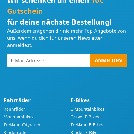
Wir schenken dir einen
10€
Gutschein
für deine nächste Bestellung!
Außerdem entgehen dir nie mehr Top-Angebote von
uns, wenn du dich für unseren Newsletter
anmeldest.
E-
ANMELDEN
Mail-
Adresse
Fahrräder
E-Bikes
Rennräder
E-Mountainbikes
Mountainbikes
Gravel E-Bikes
Trekking-Cityräder
Trekking E-Bikes
Kinderräder
Kinder E-Bikes