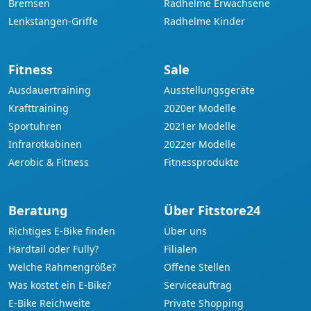
Bremsen
Radhelme Erwachsene
Lenkstangen-Griffe
Radhelme Kinder
Fitness
Sale
Ausdauertraining
Ausstellungsgeräte
Krafttraining
2020er Modelle
Sportuhren
2021er Modelle
Infrarotkabinen
2022er Modelle
Aerobic & Fitness
Fitnessprodukte
Beratung
Über Fitstore24
Richtiges E-Bike finden
Über uns
Hardtail oder Fully?
Filialen
Welche Rahmengröße?
Offene Stellen
Was kostet ein E-Bike?
Serviceauftrag
E-Bike Reichweite
Private Shopping