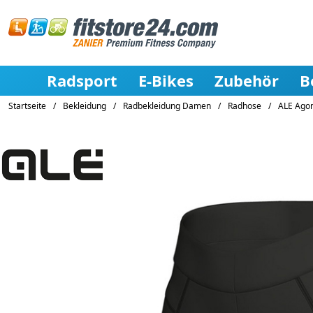
Radsport
E-Bikes
Zubehör
B
Startseite
/
Bekleidung
/
Radbekleidung Damen
/
Radhose
/
ALE Agon