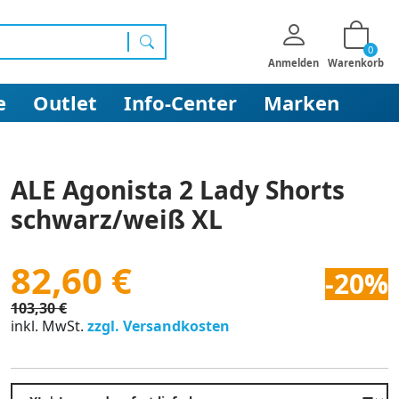
0
Suchen
Anmelden
Warenkorb
e
Outlet
Info-Center
Marken
ALE Agonista 2 Lady Shorts
schwarz/weiß XL
82,60 €
-20%
103,30 €
inkl. MwSt.
zzgl. Versandkosten