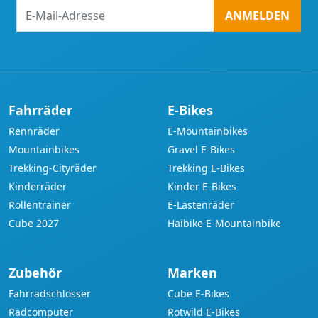
E-
ANMELDEN
Mail-
Adresse
Fahrräder
E-Bikes
Rennräder
E-Mountainbikes
Mountainbikes
Gravel E-Bikes
Trekking-Cityräder
Trekking E-Bikes
Kinderräder
Kinder E-Bikes
Rollentrainer
E-Lastenräder
Cube 2027
Haibike E-Mountainbike
Zubehör
Marken
Fahrradschlösser
Cube E-Bikes
Radcomputer
Rotwild E-Bikes