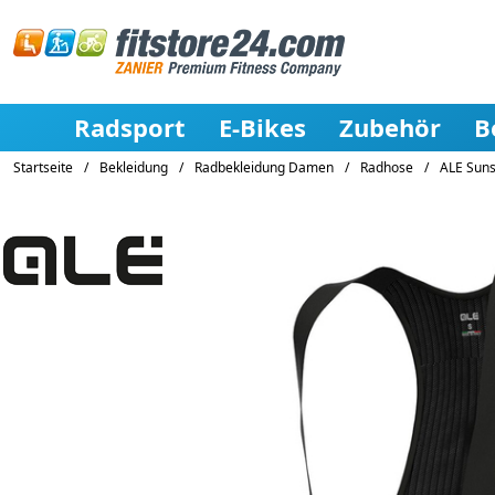
Radsport
E-Bikes
Zubehör
B
Startseite
/
Bekleidung
/
Radbekleidung Damen
/
Radhose
/
ALE Suns