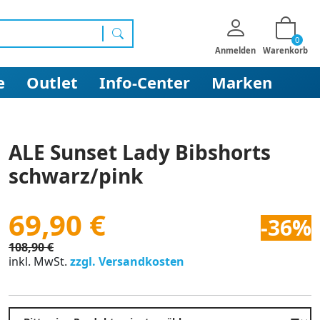
0
Suchen
Anmelden
Warenkorb
e
Outlet
Info-Center
Marken
ALE Sunset Lady Bibshorts
schwarz/pink
69,90 €
-36%
108,90 €
inkl. MwSt.
zzgl. Versandkosten