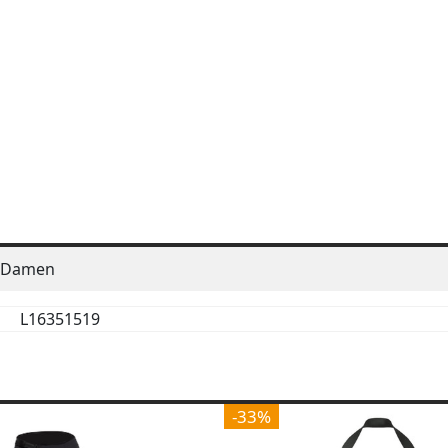
Damen
L16351519
-33%