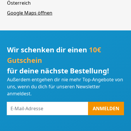
Österreich
Google Maps öffnen
Wir schenken dir einen
10€
Gutschein
für deine nächste Bestellung!
Außerdem entgehen dir nie mehr Top-Angebote von
uns, wenn du dich für unseren Newsletter
anmeldest.
E-
ANMELDEN
Mail-
Adresse