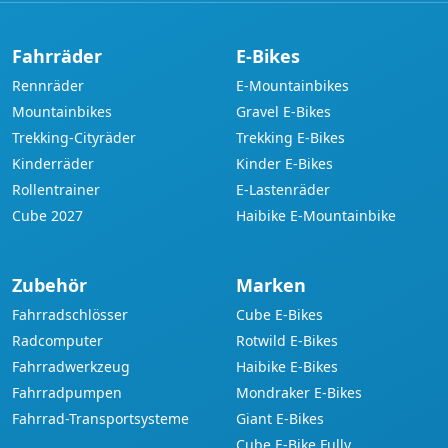
Fahrräder
E-Bikes
Rennräder
E-Mountainbikes
Mountainbikes
Gravel E-Bikes
Trekking-Cityräder
Trekking E-Bikes
Kinderräder
Kinder E-Bikes
Rollentrainer
E-Lastenräder
Cube 2027
Haibike E-Mountainbike
Zubehör
Marken
Fahrradschlösser
Cube E-Bikes
Radcomputer
Rotwild E-Bikes
Fahrradwerkzeug
Haibike E-Bikes
Fahrradpumpen
Mondraker E-Bikes
Fahrrad-Transportsysteme
Giant E-Bikes
Cube E-Bike Fully