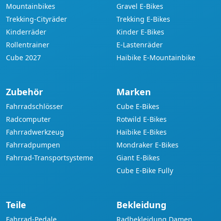
Mountainbikes
Gravel E-Bikes
Trekking-Cityräder
Trekking E-Bikes
Kinderräder
Kinder E-Bikes
Rollentrainer
E-Lastenräder
Cube 2027
Haibike E-Mountainbike
Zubehör
Marken
Fahrradschlösser
Cube E-Bikes
Radcomputer
Rotwild E-Bikes
Fahrradwerkzeug
Haibike E-Bikes
Fahrradpumpen
Mondraker E-Bikes
Fahrrad-Transportsysteme
Giant E-Bikes
Cube E-Bike Fully
Teile
Bekleidung
Fahrrad-Pedale
Radbekleidung Damen