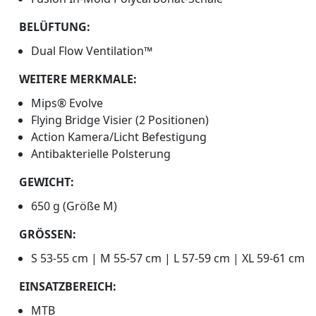
BELÜFTUNG:
Dual Flow Ventilation™
WEITERE MERKMALE:
Mips® Evolve
Flying Bridge Visier (2 Positionen)
Action Kamera/Licht Befestigung
Antibakterielle Polsterung
GEWICHT:
650 g (Größe M)
GRÖSSEN:
S 53-55 cm | M 55-57 cm | L 57-59 cm | XL 59-61 cm
EINSATZBEREICH:
MTB