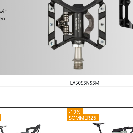
LA505SNSSM
-19%
SOMMER26