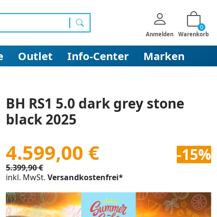
0
Suchen
Anmelden
Warenkorb
e
Outlet
Info-Center
Marken
BH RS1 5.0 dark grey stone
black 2025
4.599,00 €
-15%
5.399,90 €
inkl. MwSt.
Versandkostenfrei*