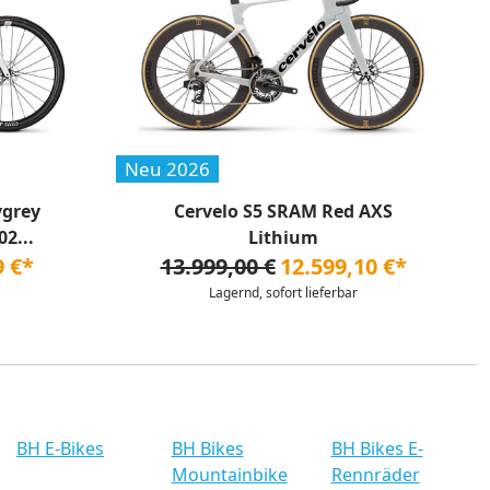
Neu 2026
ygrey
Cervelo S5 SRAM Red AXS
2...
Lithium
9 €*
13.999,00 €
12.599,10 €*
Lagernd, sofort lieferbar
BH E-Bikes
BH Bikes
BH Bikes E-
Mountainbike
Rennräder