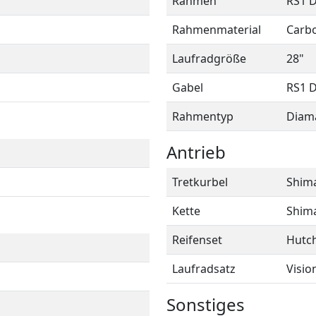
Rahmen
RS1 
Rahmenmaterial
Carb
Laufradgröße
28"
Gabel
RS1 D
Rahmentyp
Diam
Antrieb
Tretkurbel
Shima
Kette
Shima
Reifenset
Hutch
Laufradsatz
Visio
Sonstiges