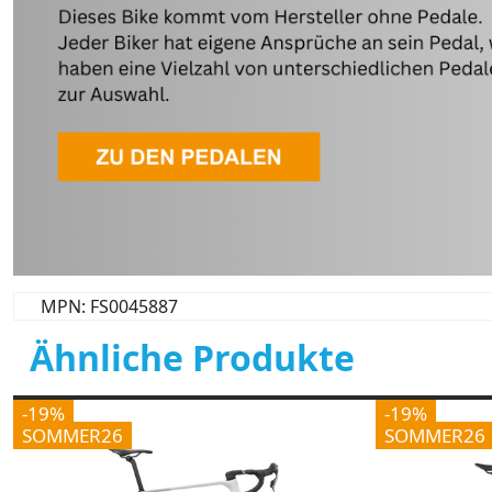
MPN: FS0045887
Ähnliche Produkte
-19%
-19%
SOMMER26
SOMMER26