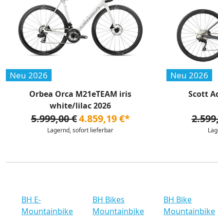
Neu 2026
Neu 2026
Orbea Orca M21eTEAM iris
Scott A
white/lilac 2026
5.999,00 €
4.859,19 €*
2.599
Lagernd, sofort lieferbar
Lag
BH E-
BH Bikes
BH Bike
Mountainbike
Mountainbike
Mountainbike