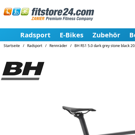
Radsport
E-Bikes
Zubehör
B
Startseite
/
Radsport
/
Rennräder
/
BH RS1 5.0 dark grey stone black 2