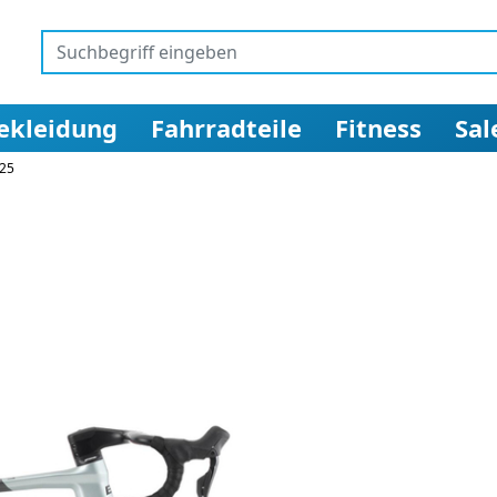
ekleidung
Fahrradteile
Fitness
Sal
025