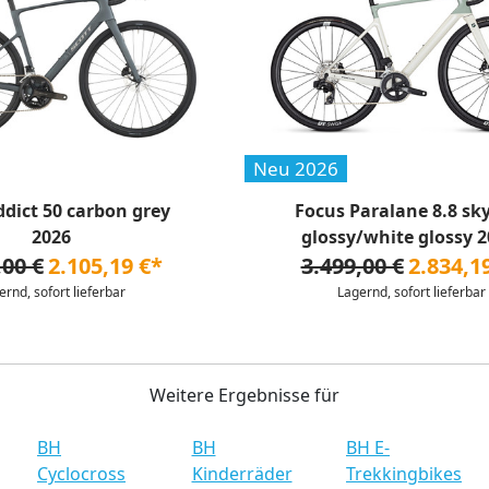
Neu 2026
ddict 50 carbon grey
Focus Paralane 8.8 sk
2026
glossy/white glossy 20
,00 €
2.105,19 €*
3.499,00 €
2.834,1
ernd, sofort lieferbar
Lagernd, sofort lieferbar
Weitere Ergebnisse für
BH
BH
BH E-
Cyclocross
Kinderräder
Trekkingbikes