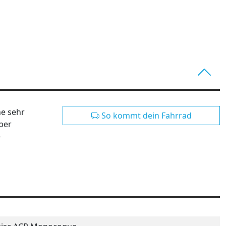
ne sehr
So kommt dein Fahrrad
ber
e