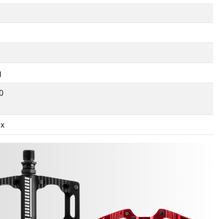
g
0
ex