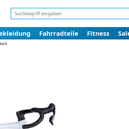
ekleidung
Fahrradteile
Fitness
Sal
lack