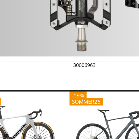
30006963
-19%
SOMMER26