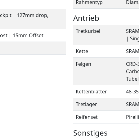
Rahmentyp
Diam
ockpit | 127mm drop,
Antrieb
Tretkurbel
SRAM 
ost | 15mm Offset
| Sin
Kette
SRAM 
Felgen
CRD-3
Carbo
Tube
Kettenblätter
48-35
Tretlager
SRAM 
Reifenset
Pirel
Sonstiges