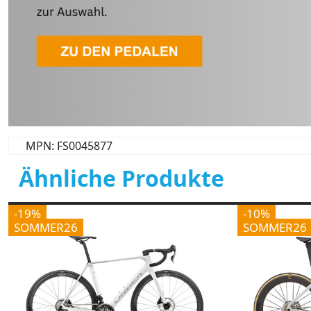
MPN: FS0045877
Ähnliche Produkte
-19%
-10%
SOMMER26
SOMMER26