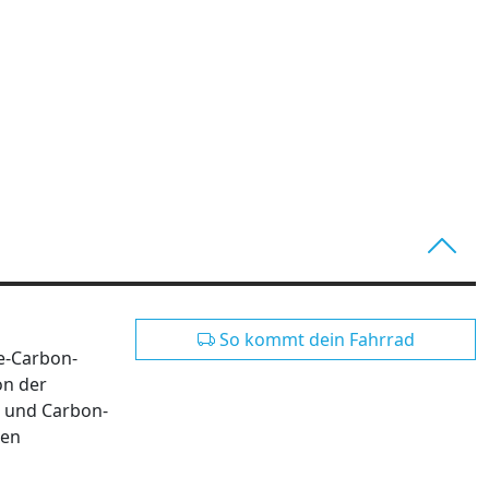
So kommt dein Fahrrad
e-Carbon-
on der
t und Carbon-
nen