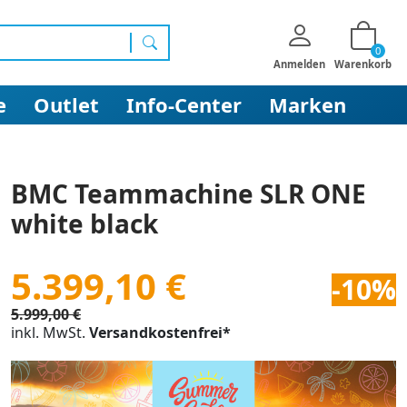
0
Suchen
Anmelden
Warenkorb
e
Outlet
Info-Center
Marken
BMC Teammachine SLR ONE
white black
5.399,10 €
-10%
5.999,00 €
inkl. MwSt.
Versandkostenfrei*