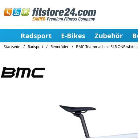
Radsport
E-Bikes
Zubehör
B
Startseite
/
Radsport
/
Rennräder
/
BMC Teammachine SLR ONE white b