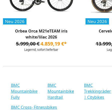
Neu 2026
Neu 2026
Orbea Orca M21eTEAM iris
Cervel
white/lilac 2026
5.999,00 €
4.859,19 €*
13.999
Lagernd, sofort lieferbar
Lag
BMC
BMC
BMC
Mountainbike
Mountainbike
Trekkingräder
Fully
Hardtail
| Citybikes
BMC Cross- Fitnessbikes