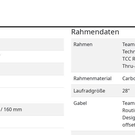
Rahmendaten
Rahmen
Teamm
Techn
T
TCC R
Thru-
Rahmenmaterial
Carb
Laufradgröße
28"
Gabel
Teamm
0 / 160 mm
Routi
Desig
offse