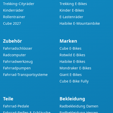
Trekking-Cityräder
Trekking E-Bikes
Kinderräder
Kinder E-Bikes
Rollentrainer
E-Lastenräder
Cube 2027
Haibike E-Mountainbike
Zubehör
Marken
Fahrradschlösser
Cube E-Bikes
Radcomputer
Rotwild E-Bikes
Fahrradwerkzeug
Haibike E-Bikes
Fahrradpumpen
Mondraker E-Bikes
Fahrrad-Transportsysteme
Giant E-Bikes
Cube E-Bike Fully
Teile
Bekleidung
Fahrrad-Pedale
Radbekleidung Damen
Fahrrad-Reifen & Schläuche
Radbekleidung Herren