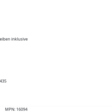
eiben inklusive
 435
MPN: 16094