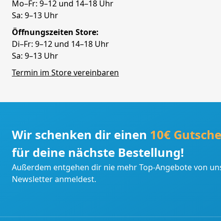
Mo–Fr: 9–12 und 14–18 Uhr
Sa: 9–13 Uhr
Öffnungszeiten Store:
Di–Fr: 9–12 und 14–18 Uhr
Sa: 9–13 Uhr
Termin im Store vereinbaren
Wir schenken dir einen
10€ Gutsche
für deine nächste Bestellung!
Außerdem entgehen dir nie mehr Top-Angebote von uns
Newsletter anmeldest.