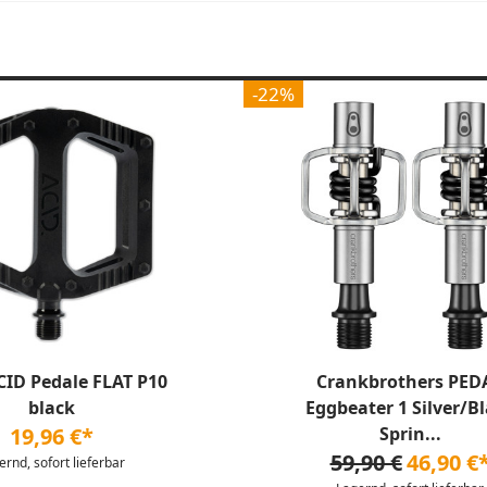
-22%
CID Pedale FLAT P10
Crankbrothers PED
black
Eggbeater 1 Silver/B
19,96 €*
Sprin...
59,90 €
46,90 €
ernd, sofort lieferbar