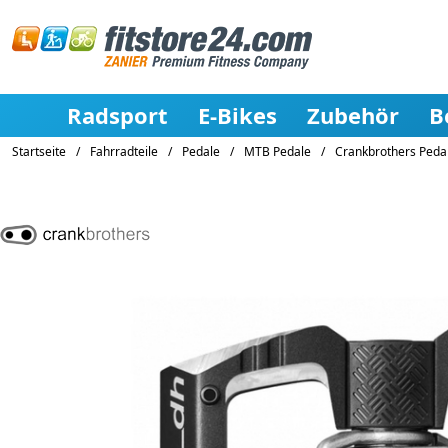
Radsport
E-Bikes
Zubehör
B
Startseite
/
Fahrradteile
/
Pedale
/
MTB Pedale
/
Crankbrothers Pedal