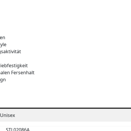
ßen
yle
saktivität
iebfestigkeit
malen Fersenhalt
ign
Unisex
STL02086A