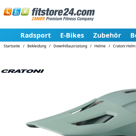
Radsport
E-Bikes
Zubehör
B
Startseite
/
Bekleidung
/
Downhillausrüstung
/
Helme
/
Cratoni Helm