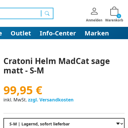
0
Suchen
Anmelden
Warenkorb
e
Outlet
Info-Center
Marken
Cratoni Helm MadCat sage
matt - S-M
99,95 €
inkl. MwSt.
zzgl. Versandkosten