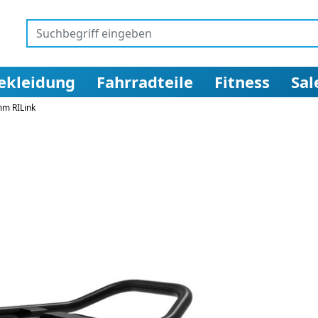
ekleidung
Fahrradteile
Fitness
Sal
mm RILink