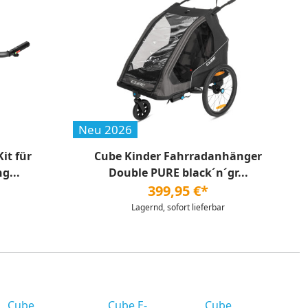
Neu 2026
it für
Cube Kinder Fahrradanhänger
g...
Double PURE black´n´gr...
399,95 €*
Lagernd, sofort lieferbar
Cube
Cube E-
Cube