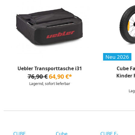
Neu 2026
Uebler Transporttasche i31
Cube Fa
76,90 €
64,90 €*
Kinder 
Lagernd, sofort lieferbar
Lag
CUBE
Cube
CUBE E-