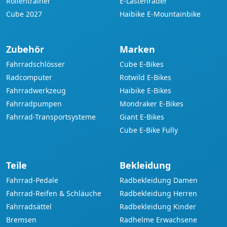
Rollentrainer
E-Lastenräder
Cube 2027
Haibike E-Mountainbike
Zubehör
Marken
Fahrradschlösser
Cube E-Bikes
Radcomputer
Rotwild E-Bikes
Fahrradwerkzeug
Haibike E-Bikes
Fahrradpumpen
Mondraker E-Bikes
Fahrrad-Transportsysteme
Giant E-Bikes
Cube E-Bike Fully
Teile
Bekleidung
Fahrrad-Pedale
Radbekleidung Damen
Fahrrad-Reifen & Schläuche
Radbekleidung Herren
Fahrradsättel
Radbekleidung Kinder
Bremsen
Radhelme Erwachsene