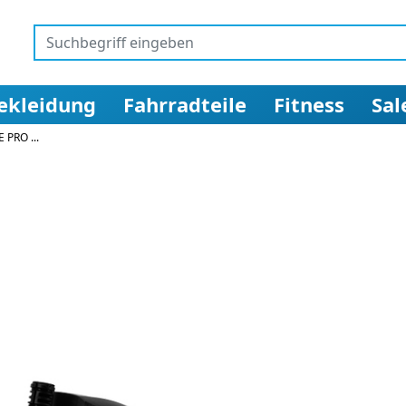
ekleidung
Fahrradteile
Fitness
Sal
 PRO ...