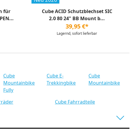
h für
Cube ACID Schutzblechset SIC
PEN...
2.0 80 24" BB Mount b...
39,95 €*
Lagernd, sofort lieferbar
Cube
Cube E-
Cube
Mountainbike
Trekkingbike
Mountainbike
Fully
rräder
Cube Fahrradteile