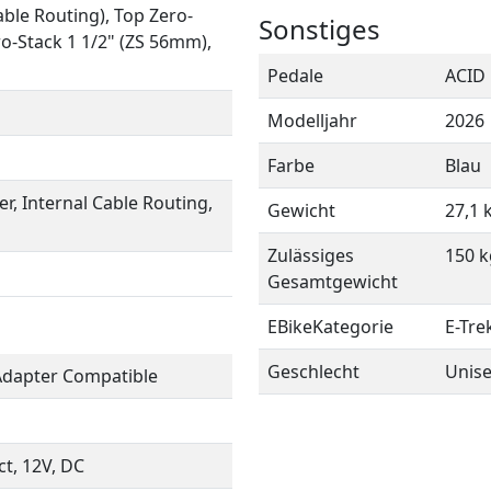
ble Routing), Top Zero-
Sonstiges
o-Stack 1 1/2" (ZS 56mm),
Pedale
ACID 
m
Modelljahr
2026
Farbe
Blau
, Internal Cable Routing,
Gewicht
27,1 
Zulässiges
150 k
Gesamtgewicht
EBikeKategorie
E-Tre
Geschlecht
Unis
 Adapter Compatible
t, 12V, DC