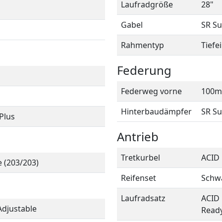
Laufradgröße
28"
Gabel
SR Su
Rahmentyp
Tiefe
Federung
Federweg vorne
100
Hinterbaudämpfer
SR S
Plus
Antrieb
Tretkurbel
ACID 
 (203/203)
Reifenset
Schwa
Laufradsatz
ACID 
djustable
Read