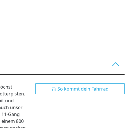
höchst
So kommt dein Fahrrad
otterpisten.
it und
 auch unser
s 11-Gang
n einem 800