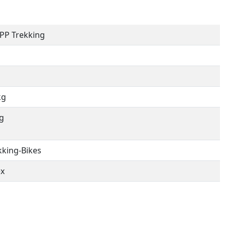
PP Trekking
kg
g
kking-Bikes
ex