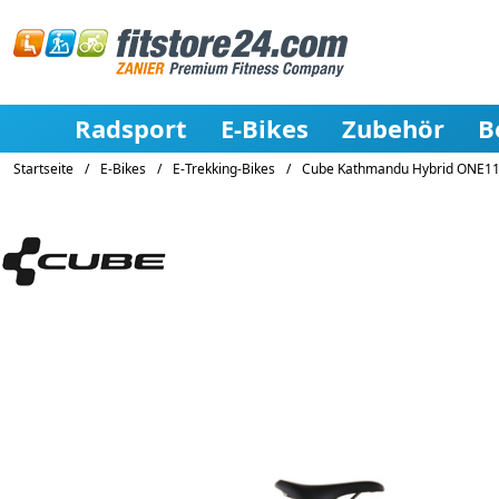
Radsport
E-Bikes
Zubehör
B
Startseite
/
E-Bikes
/
E-Trekking-Bikes
/
Cube Kathmandu Hybrid ONE11 