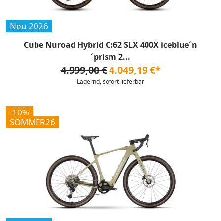
Neu 2026
Cube Nuroad Hybrid C:62 SLX 400X iceblue´n
´prism 2...
4.999,00 €
4.049,19 €*
Lagernd, sofort lieferbar
-10%
SOMMER26