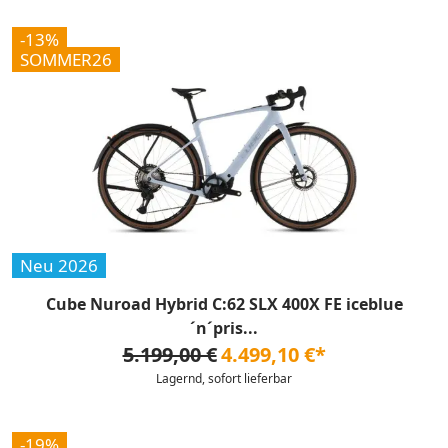
-13%
SOMMER26
Neu 2026
Cube Nuroad Hybrid C:62 SLX 400X FE iceblue
´n´pris...
5.199,00 €
4.499,10 €*
Lagernd, sofort lieferbar
-19%