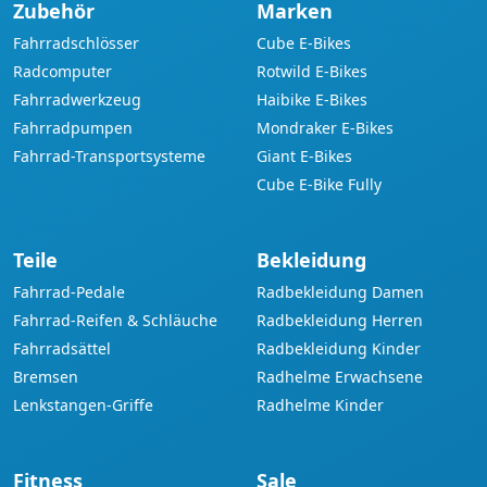
Zubehör
Marken
Fahrradschlösser
Cube E-Bikes
Radcomputer
Rotwild E-Bikes
Fahrradwerkzeug
Haibike E-Bikes
Fahrradpumpen
Mondraker E-Bikes
Fahrrad-Transportsysteme
Giant E-Bikes
Cube E-Bike Fully
Teile
Bekleidung
Fahrrad-Pedale
Radbekleidung Damen
Fahrrad-Reifen & Schläuche
Radbekleidung Herren
Fahrradsättel
Radbekleidung Kinder
Bremsen
Radhelme Erwachsene
Lenkstangen-Griffe
Radhelme Kinder
Fitness
Sale