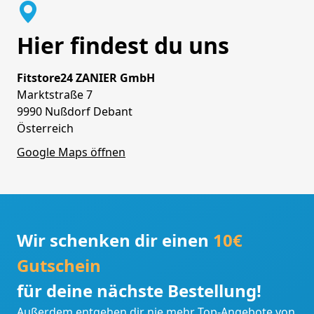
Hier findest du uns
Fitstore24 ZANIER GmbH
Marktstraße 7
9990 Nußdorf Debant
Österreich
Google Maps öffnen
Wir schenken dir einen
10€
Gutschein
für deine nächste Bestellung!
Außerdem entgehen dir nie mehr Top-Angebote von