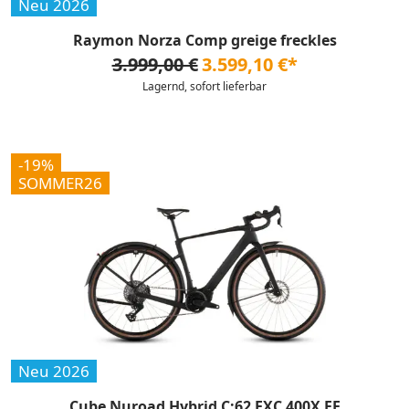
Neu 2026
Raymon Norza Comp greige freckles
3.999,00 €
3.599,10 €*
Lagernd, sofort lieferbar
-19%
SOMMER26
Neu 2026
Cube Nuroad Hybrid C:62 EXC 400X FE