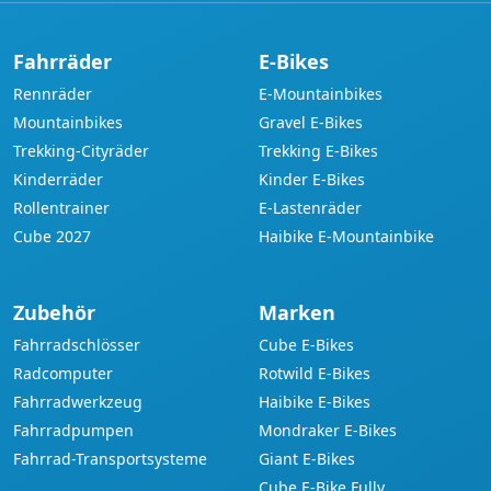
Fahrräder
E-Bikes
Rennräder
E-Mountainbikes
Mountainbikes
Gravel E-Bikes
Trekking-Cityräder
Trekking E-Bikes
Kinderräder
Kinder E-Bikes
Rollentrainer
E-Lastenräder
Cube 2027
Haibike E-Mountainbike
Zubehör
Marken
Fahrradschlösser
Cube E-Bikes
Radcomputer
Rotwild E-Bikes
Fahrradwerkzeug
Haibike E-Bikes
Fahrradpumpen
Mondraker E-Bikes
Fahrrad-Transportsysteme
Giant E-Bikes
Cube E-Bike Fully