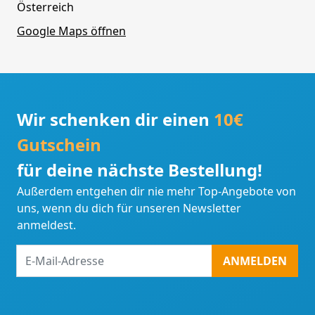
Österreich
Google Maps öffnen
Wir schenken dir einen
10€
Gutschein
für deine nächste Bestellung!
Außerdem entgehen dir nie mehr Top-Angebote von
uns, wenn du dich für unseren Newsletter
anmeldest.
E-
ANMELDEN
Mail-
Adresse